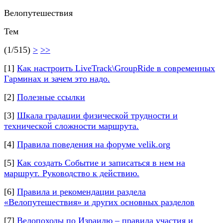
Велопутешествия
Тем
(1/515)
>
>>
[1]
Как настроить LiveTrack\GroupRide в современных
Гарминах и зачем это надо.
[2]
Полезные ссылки
[3]
Шкала градации физической трудности и
технической сложности маршрута.
[4]
Правила поведения на форуме velik.org
[5]
Как создать Событие и записаться в нем на
маршрут. Руководство к действию.
[6]
Правила и рекомендации раздела
«Велопутешествия» и других основных разделов
[7]
Велопоходы по Израилю – правила участия и