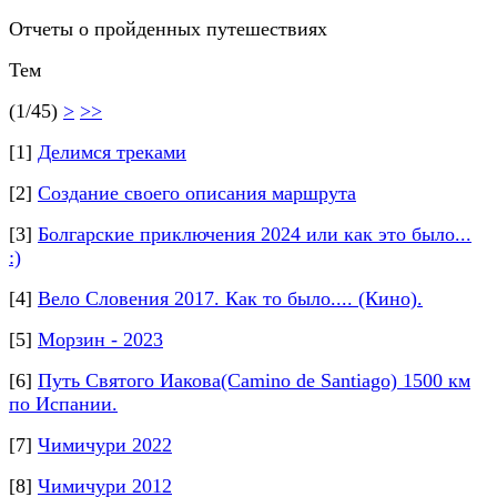
Отчеты о пройденных путешествиях
Тем
(1/45)
>
>>
[1]
Делимся треками
[2]
Создание своего описания маршрута
[3]
Болгарские приключения 2024 или как это было...
:)
[4]
Вело Словения 2017. Как то было.... (Кино).
[5]
Морзин - 2023
[6]
Путь Святого Иакова(Camino de Santiago) 1500 км
по Испании.
[7]
Чимичури 2022
[8]
Чимичури 2012