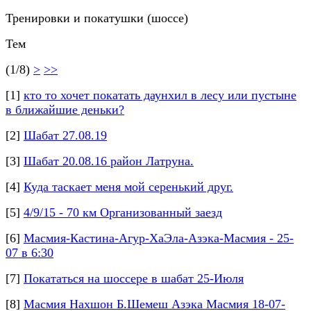
Тренировки и покатушки (шоссе)
Тем
(1/8)
>
>>
[1]
кто то хочет покатать даунхил в лесу или пустыне
в ближайшие деньки?
[2]
Шабат 27.08.19
[3]
Шабат 20.08.16 район Латруна.
[4]
Куда таскает меня мой серенький друг.
[5]
4/9/15 - 70 км Организованный заезд
[6]
Масмия-Кастина-Агур-ХаЭла-Азэка-Масмия - 25-
07 в 6:30
[7]
Покататься на шоссере в шабат 25-Июля
[8]
Масмия Нахшон Б.Шемеш Азэка Масмия 18-07-