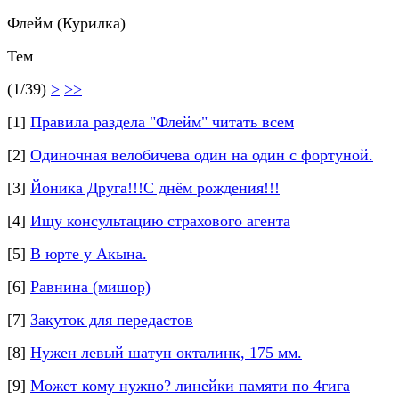
Флейм (Курилка)
Тем
(1/39)
>
>>
[1]
Правила раздела "Флейм" читать всем
[2]
Одиночная велобичева один на один с фортуной.
[3]
Йоника Друга!!!С днём рождения!!!
[4]
Ищу консультацию страхового агента
[5]
В юрте у Акына.
[6]
Равнина (мишор)
[7]
Закуток для передастов
[8]
Нужен левый шатун окталинк, 175 мм.
[9]
Может кому нужно? линейки памяти по 4гига