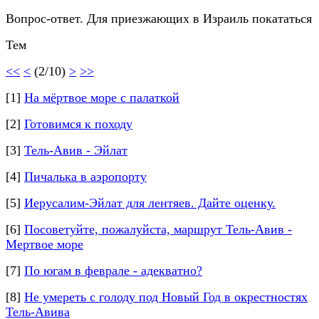
Вопрос-ответ. Для приезжающих в Израиль покататься
Тем
<<
<
(2/10)
>
>>
[1]
На мёртвое море с палаткой
[2]
Готовимся к походу
[3]
Тель-Авив - Эйлат
[4]
Пичалька в аэропорту
[5]
Иерусалим-Эйлат для лентяев. Дайте оценку.
[6]
Посоветуйте, пожалуйста, маршрут Тель-Авив -
Мертвое море
[7]
По югам в феврале - адекватно?
[8]
Не умереть с голоду под Новый Год в окрестностях
Тель-Авива