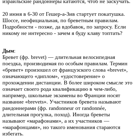
израильские рандоннеры катаются, чтоб не заскучать.
20 июня в 6-30 от Гешер-а-Зив стартует покатушка.
Шоссе, неофициальная, по бреветным правилам.
Подробности - позже, да вдобавок, по запросу. Если
никому не интересно - зачем я буду клаву топтать?
Дым
:
Бревет (фр. brevet) — длительная велосипедная
поездка, производимая по особым правилам. Термин
«бревет» произошел от французского слова «brevet»,
означающего «диплом», «удостоверение» о
прохождении дистанции. В более широком смысле это
означает своего рода квалификацию в чем-либо,
например, школьные экзамены во Франции носят
название «brevets». Участников бревета называют
рандоннерами (фр. randonneur от randonnée,
длительная прогулка, поход). Иногда бреветы
называют «марафонами», а их участников —
«марафонцами», но такого именования стараются
избегать.