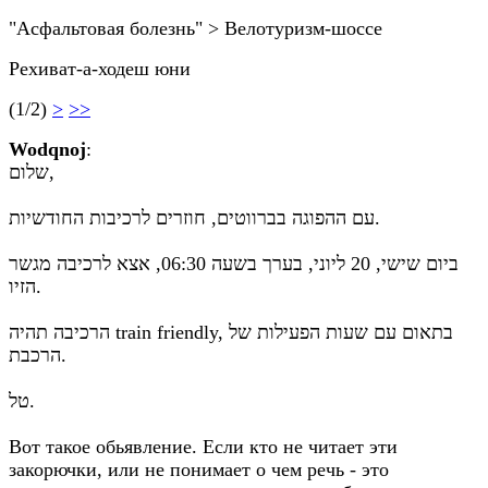
"Асфальтовая болезнь" > Велотуризм-шоссе
Рехиват-а-ходеш юни
(1/2)
>
>>
Wodqnoj
:
שלום,
עם ההפוגה בברווטים, חוזרים לרכיבות החודשיות.
ביום שישי, 20 ליוני, בערך בשעה 06:30, אצא לרכיבה מגשר
הזיו.
הרכיבה תהיה train friendly, בתאום עם שעות הפעילות של
הרכבת.
טל.
Вот такое обьявление. Если кто не читает эти
закорючки, или не понимает о чем речь - это