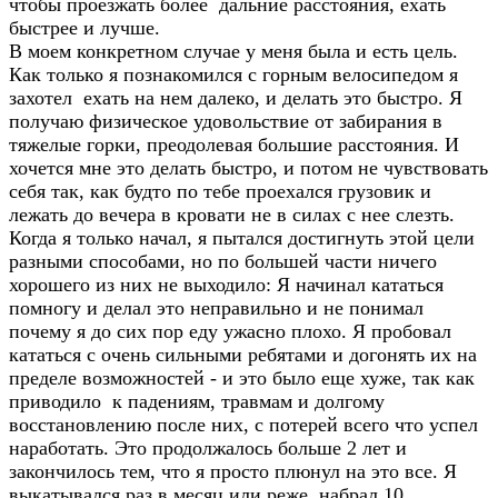
чтобы проезжать более дальние расстояния, ехать
быстрее и лучше.
В моем конкретном случае у меня была и есть цель.
Как только я познакомился с горным велосипедом я
захотел ехать на нем далеко, и делать это быстро. Я
получаю физическое удовольствие от забирания в
тяжелые горки, преодолевая большие расстояния. И
хочется мне это делать быстро, и потом не чувствовать
себя так, как будто по тебе проехался грузовик и
лежать до вечера в кровати не в силах с нее слезть.
Когда я только начал, я пытался достигнуть этой цели
разными способами, но по большей части ничего
хорошего из них не выходило: Я начинал кататься
помногу и делал это неправильно и не понимал
почему я до сих пор еду ужасно плохо. Я пробовал
кататься с очень сильными ребятами и догонять их на
пределе возможностей - и это было еще хуже, так как
приводило к падениям, травмам и долгому
восстановлению после них, с потерей всего что успел
наработать. Это продолжалось больше 2 лет и
закончилось тем, что я просто плюнул на это все. Я
выкатывался раз в месяц или реже, набрал 10