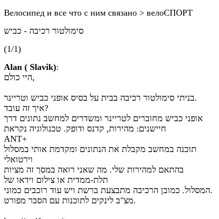
Велосипед и все что с ним связано > велоСПОРТ
סימולטור רכיבה - כביש
(1/1)
Alan ( Slavik)
:
היי כולם,
בניתי סימולטור רכיבה בבית על בסיס אופני כביש וטריינר.
איך זה עובד?
אופני כביש מחוברים לטריינר ומשדרים למחשב נתונים דרך
חיישנים: מהירות, קדנס ודופק. טכנולוגיה נקראת
ANT+
תוכנה במחשב מקבלת את הנתונים ומקדמת אותי במסלול
וירטואלי
בהתאם למהירות שלי. מה שאני רואה במסך זה מציות
תלת-ממדית או צילום וידאו של
המסלול. כמובן הרכיבה מתבצעת ברשת ויש עוד רוכבים כמוני.
מצ"ב לינקים לתוכנות עם הסבר מפורט.