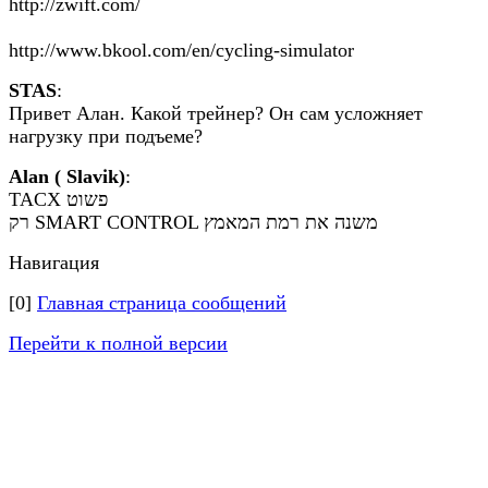
http://zwift.com/
http://www.bkool.com/en/cycling-simulator
STAS
:
Привет Алан. Какой трейнер? Он сам усложняет
нагрузку при подъеме?
Alan ( Slavik)
:
TACX פשוט
רק SMART CONTROL משנה את רמת המאמץ
Навигация
[0]
Главная страница сообщений
Перейти к полной версии