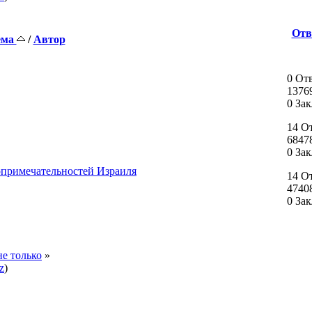
Отв
ема
/
Автор
0 От
1376
0 За
14 О
6847
0 За
опримечательностей Израиля
14 О
4740
0 За
не только
»
z
)