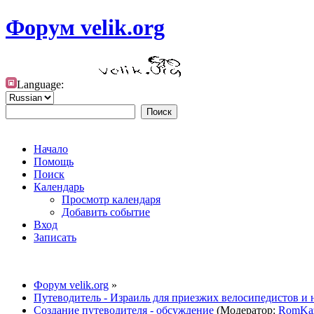
Форум velik.org
Language:
Начало
Помощь
Поиск
Календарь
Просмотр календаря
Добавить событие
Вход
Записать
Форум velik.org
»
Путеводитель - Израиль для приезжих велосипедистов и 
Создание путеводителя - обсуждение
(Модератор:
RomKa