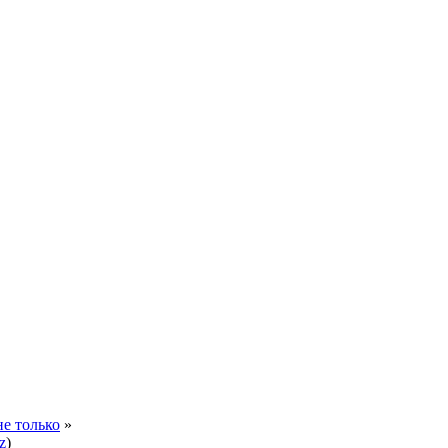
не только
»
z
)