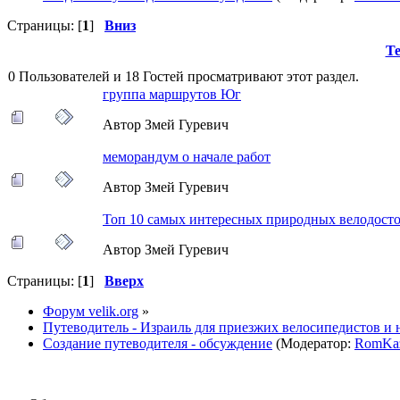
Страницы: [
1
]
Вниз
Т
0 Пользователей и 18 Гостей просматривают этот раздел.
группа маршрутов Юг
Автор Змей Гуревич
меморандум о начале работ
Автор Змей Гуревич
Топ 10 самых интересных природных велодост
Автор Змей Гуревич
Страницы: [
1
]
Вверх
Форум velik.org
»
Путеводитель - Израиль для приезжих велосипедистов и 
Создание путеводителя - обсуждение
(Модератор:
RomKa