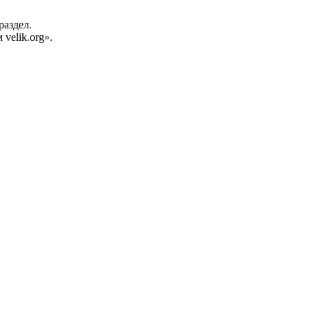
раздел.
velik.org».