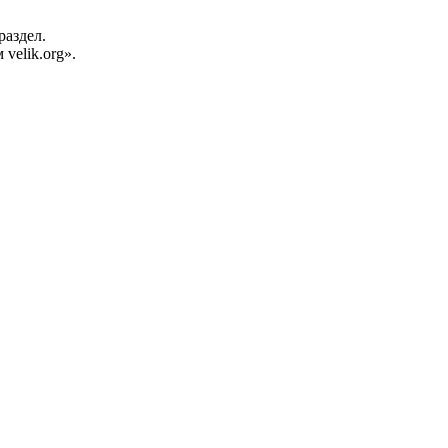
раздел.
velik.org».