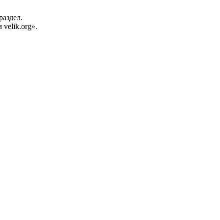
раздел.
velik.org».