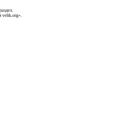
раздел.
velik.org».