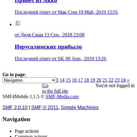
Привет из Акко
Последний ответ от Мак Сим 19 Май, 2019 12:51
от Дядя Саша 13 Сен., 2018 23:08
Иерусалимских прибыло
Последний ответ от SK 09 Апр., 2019 13:26
Go to page
:
1
2
3
4
5
6
7
8
9
10
11
12
13
14
15
16
17
18
19
20
21
22
23
24
»
Go
You're not logged in
to the full site
SMF4Mobile 1.1.5 ©
SMF-Media.com
SMF 2.0.10
|
SMF © 2011
,
Simple Machines
Navigation
Page actions
Common actions