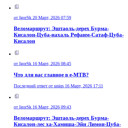
от IgorSk 20 Март, 2026 07:59
Веломаршрут: Эштаоль-дерех Бурма-
Кисалон-Цуба-нахаль Рефаим-Сатаф-Цуба-
Кисалон
от IgorSk 16 Март, 2026 08:45
Что для вас главное в e-MTB?
Последний ответ от uniqs 16 Март, 2026 17:11
от IgorSk 16 Март, 2026 09:43
Веломаршрут: Эштаоль-дерех Бурма-
Кисалон-лес ха-Хамиша-Эйн Лимон-Цуба-