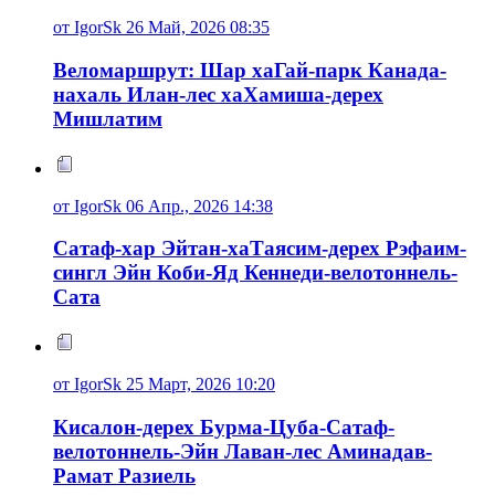
от IgorSk 26 Май, 2026 08:35
Веломаршрут: Шар хаГай-парк Канада-
нахаль Илан-лес хаХамиша-дерех
Мишлатим
от IgorSk 06 Апр., 2026 14:38
Сатаф-хар Эйтан-хаТаясим-дерех Рэфаим-
сингл Эйн Коби-Яд Кеннеди-велотоннель-
Сата
от IgorSk 25 Март, 2026 10:20
Кисалон-дерех Бурма-Цуба-Сатаф-
велотоннель-Эйн Лаван-лес Аминадав-
Рамат Разиель