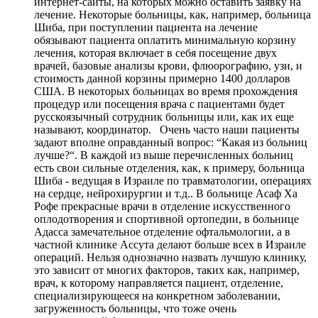
интернет-сайты, на которых можно оставить заявку на
лечение. Некоторые больницы, как, например, больница
Шиба, при поступлении пациента на лечение
обязывают пациента оплатить минимальную корзину
лечения, которая включает в себя посещение двух
врачей, базовые анализы крови, флюорографию, узи, и
стоимость данной корзины примерно 1400 долларов
США. В некоторых больницах во время прохождения
процедур или посещения врача с пациентами будет
русскоязычный сотрудник больницы или, как их еще
называют, координатор. Очень часто наши пациенты
задают вполне оправданный вопрос: “Какая из больниц
лучше?“. В каждой из выше перечисленных больниц
есть свои сильные отделения, как, к примеру, больница
Шиба - ведущая в Израиле по травматологии, операциях
на сердце, нейрохирургии и т.д.. В больнице Асаф Ха
Рофе прекрасные врачи в отделение искусственного
оплодотворения и спортивной ортопедии, в больнице
Адасса замечательное отделение офтальмологии, а в
частной клинике Ассута делают больше всех в Израиле
операций. Нельзя однозначно назвать лучшую клинику,
это зависит от многих факторов, таких как, например,
врач, к которому направляется пациент, отделение,
специализирующееся на конкретном заболевании,
загруженность больницы, что тоже очень