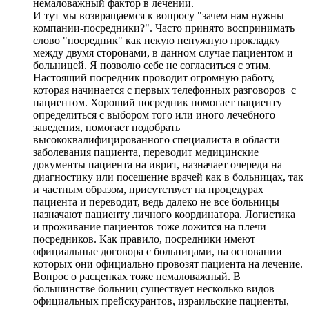
немаловажный фактор в лечении.
И тут мы возвращаемся к вопросу "зачем нам нужны
компании-посредники?". Часто принято воспринимать
слово "посредник" как некую ненужную прокладку
между двумя сторонами, в данном случае пациентом и
больницей. Я позволю себе не согласиться с этим.
Настоящий посредник проводит огромную работу,
которая начинается с первых телефонных разговоров с
пациентом. Хороший посредник помогает пациенту
определиться с выбором того или иного лечебного
заведения, помогает подобрать
высококвалифицированного специалиста в области
заболевания пациента, переводит медицинские
документы пациента на иврит, назначает очереди на
диагностику или посещение врачей как в больницах, так
и частным образом, присутствует на процедурах
пациента и переводит, ведь далеко не все больницы
назначают пациенту личного координатора. Логистика
и проживание пациентов тоже ложится на плечи
посредников. Как правило, посредники имеют
официальные договора с больницами, на основании
которых они официально провозят пациента на лечение.
Вопрос о расценках тоже немаловажный. В
большинстве больниц существует несколько видов
официальных прейскурантов, израильские пациенты,