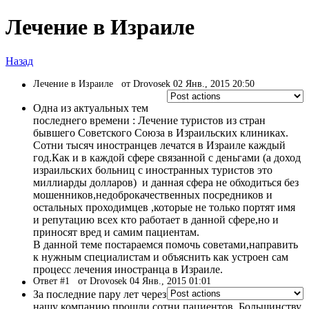
Лечение в Израиле
Назад
Лечение в Израиле
от Drovosek 02 Янв., 2015 20:50
Одна из актуальных тем
последнего времени : Лечение туристов из стран
бывшего Советского Союза в Израильских клиниках.
Сотни тысяч иностранцев лечатся в Израиле каждый
год.Как и в каждой сфере связанной с деньгами (а доход
израильских больниц с иностранных туристов это
миллиарды долларов) и данная сфера не обходиться без
мошенников,недоброкачественных посредников и
остальных проходимцев ,которые не только портят имя
и репутацию всех кто работает в данной сфере,но и
приносят вред и самим пациентам.
В данной теме постараемся помочь советами,направить
к нужным специалистам и объяснить как устроен сам
процесс лечения иностранца в Израиле.
Ответ #1
от Drovosek 04 Янв., 2015 01:01
За последние пару лет через
нашу компанию прошли сотни пациентов. Большинству