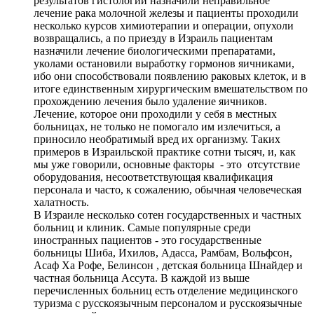
результатов гистологии назначили неправильное
лечение рака молочной железы и пациенты проходили
несколько курсов химиотерапии и операции, опухоли
возвращались, а по приезду в Израиль пациентам
назначили лечение биологическими препаратами,
уколами остановили выработку гормонов яичниками,
ибо они способствовали появлению раковых клеток, и в
итоге единственным хирургическим вмешательством по
прохождению лечения было удаление яичников.
Лечение, которое они проходили у себя в местных
больницах, не только не помогало им излечиться, а
приносило необратимый вред их организму. Таких
примеров в Израильской практике сотни тысяч, и, как
мы уже говорили, основные факторы - это отсутствие
оборудования, несоответствующая квалификация
персонала и часто, к сожалению, обычная человеческая
халатность.
В Израиле несколько сотен государственных и частных
больниц и клиник. Самые популярные среди
иностранных пациентов - это государственные
больницы Шиба, Ихилов, Адасса, Рамбам, Вольфсон,
Асаф Ха Рофе, Белинсон , детская больница Шнайдер и
частная больница Ассута. В каждой из выше
перечисленных больниц есть отделение медицинского
туризма с русскоязычным персоналом и русскоязычные