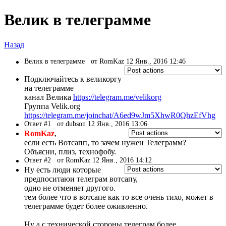
Велик в телеграмме
Назад
Велик в телеграмме
от RomKaz 12 Янв., 2016 12:46
Подключайтесь к великоргу
на телеграмме
канал Велика
https://telegram.me/velikorg
Группа Velik.org
https://telegram.me/joinchat/A6ed9wJm5XhwR0QhzEfVhg
Ответ #1
от dubson 12 Янв., 2016 13:06
RomKaz
,
если есть Вотсапп, то зачем нужен Телеграмм?
Объясни, плиз, технофобу.
Ответ #2
от RomKaz 12 Янв., 2016 14:12
Ну есть люди которые
предпоситаюи телеграм вотсапу,
одно не отменяет другого.
тем более что в вотсапе как то все очень тихо, может в
телеграмме будет более оживленно.
Ну а с технической стороны телеграм более