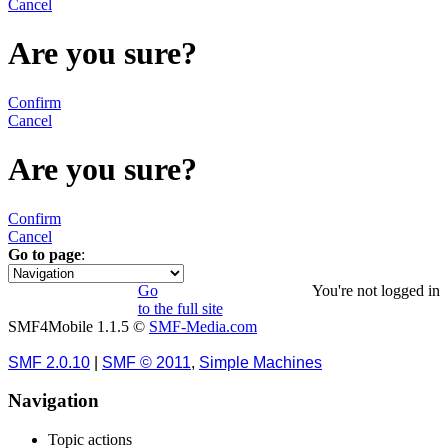
Cancel
Are you sure?
Confirm
Cancel
Are you sure?
Confirm
Cancel
Go to page
:
1
Go
You're not logged in
to the full site
SMF4Mobile 1.1.5 ©
SMF-Media.com
SMF 2.0.10
|
SMF © 2011
,
Simple Machines
Navigation
Topic actions