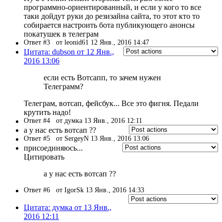
программно-ориентированный, и если у кого то все
таки дойдут руки до резизайна сайта, то этот кто то
собирается настроить бота публикующего анонсы
покатушек в телеграм
Ответ #3
от leonid61 12 Янв., 2016 14:47
Цитата: dubson от 12 Янв.,
2016 13:06
если есть Вотсапп, то зачем нужен
Телеграмм?
Телеграм, вотсап, фейсбук... Все это фигня. Педали
крутить надо!
Ответ #4
от думка 13 Янв., 2016 12:11
a у нас есть вотсап ??
Ответ #5
от SergeyN 13 Янв., 2016 13:06
присоединяюсь...
Цитировать
a у нас есть вотсап ??
Ответ #6
от IgorSk 13 Янв., 2016 14:33
Цитата: думка от 13 Янв.,
2016 12:11