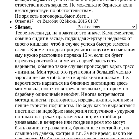
ответственность заранее. Не можешь..не берись..а коли
взялся действуй по обстоятельствам.
Не зря есть поговорка..бьют..беги..
Ответ #17
от Велобич 02 Июнь, 2016 01:37
Silenser,
Теоретически да, на практике это иначе. Камнеметатель
обычно сидит в засаде, поджидая жертву и недалеко от
своего кишлака, чтоб в случае успеха быстро замести
следы. Кроме того для прицельного ощутимого метания
ему нужно расстояние порядка 15 м, если он будет
стрелять рогаткой или метать парчей здесь есть
варианты, обычно такие случаи происходят вдоль трасс
- низины. Мои треки это грунтовки и большей частью
заросли не так чтоб близко к арабским кишлакам. Т.е.
вероятность нарваться на ближних дистанциях здесь
минмальна, пока что встречал лояльных, которым по
барабану одиночный велобич. Иногда встречаются
мотоциклисты, трактористы, изредка джипы, конные и
пешие туристы-пофигисты. По ходу как то выработался
инстинкт на недобрые намерения попутчиков - укурков,
но таких на треках практически нет, их стойбища
узнаваемы, в вечернее или позднее время это могут
быть одинокие развалины, брошенные постройки, их
слышно из далека, костры и т.п. За все время, как то не
нарывался. Их больше на трассах за рулем авто, или на