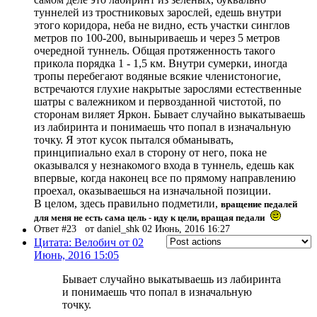
туннелей из тростниковых зарослей, едешь внутри
этого коридора, неба не видно, есть участки синглов
метров по 100-200, выныриваешь и через 5 метров
очередной туннель. Общая протяженность такого
прикола порядка 1 - 1,5 км. Внутри сумерки, иногда
тропы перебегают водяные всякие членистоногие,
встречаются глухие накрытые зарослями естественные
шатры с валежником и первозданной чистотой, по
сторонам виляет Яркон. Бывает случайно выкатываешь
из лабиринта и понимаешь что попал в изначальную
точку. Я этот кусок пытался обманывать,
принципиально ехал в сторону от него, пока не
оказывался у незнакомого входа в туннель, едешь как
впервые, когда наконец все по прямому направлению
проехал, оказываешься на изначальной позиции.
В целом, здесь правильно подметили,
вращение педалей
для меня не есть сама цель - иду к цели, вращая педали
Ответ #23
от daniel_shk 02 Июнь, 2016 16:27
Цитата: Велобич от 02
Июнь, 2016 15:05
Бывает случайно выкатываешь из лабиринта
и понимаешь что попал в изначальную
точку.