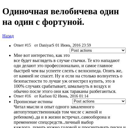
Одиночная велобичева один
на один с фортуной.
Назад
Ответ #15
от DaniyarS 01 Июнь, 2016 23:59
Мне вот интерестно, как это
все будет выглядеть в случае стычки. Те кто нападают
оди делают это профессионально, и самое главное
быстрей чем вы успеете слезть с велосипеда. Опять же,
от камней не спасет. Ну и если на столько волнуетесь о
безопастности то лучше уж огнестрел купить, это в
100% случаях срабатывает, шмальнуть в воздух и
обычно после этого они как тараканы разбегаються.
Ответ #16
от Karlson 02 Июнь, 2016 01:14
Прописные истины
Читал мысли и опыт одного закаленного
автопутешественника(в том числе с женой и
ребенком)..да и в жизни встречал..самооборона и
пременение спецсредств..личный выбор
каждого..думать нужно головой и просчитывать риски и