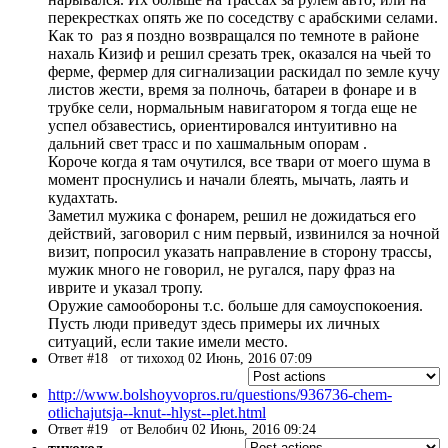
перекрестках опять же по соседству с арабскими селами.
Как то раз я поздно возвращался по темноте в районе
нахаль Кизиф и решил срезать трек, оказался на чьей то
ферме, фермер для сигнализации раскидал по земле кучу
листов жести, время за полночь, батареи в фонаре и в
трубке сели, нормальным навигатором я тогда еще не
успел обзавестись, ориентировался интуитивно на
дальний свет трасс и по хашмальным опорам .
Короче когда я там очутился, все твари от моего шума в
момент проснулись и начали блеять, мычать, лаять и
кудахтать.
Заметил мужика с фонарем, решил не дожидаться его
действий, заговорил с ним первый, извинился за ночной
визит, попросил указать направление в сторону трассы,
мужик много не говорил, не ругался, пару фраз на
иврите и указал тропу.
Оружие самообороны т.с. больше для самоуспокоения.
Пусть люди приведут здесь примеры их личных
ситуаций, если такие имели место.
Ответ #18
от тихоход 02 Июнь, 2016 07:09
http://www.bolshoyvopros.ru/questions/936736-chem-
otlichajutsja--knut--hlyst--plet.html
Ответ #19
от Велобич 02 Июнь, 2016 09:24