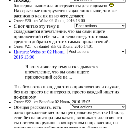
тихоход,
блогерша выложила инструменты для садомазо
На серьезные инструменты я дал линк выше, там же
расписано как их из из чего делают.
Ответ #20
от Weiss 02 Июнь, 2016 13:00
Я вот читаю эту тему и
складывается впечатление, что вы сами ищете
приключений себе на ... и велосипед, это только
средство добраться до этих самых приключений.
Ответ #21
от daniel_shk 02 Июнь, 2016 14:01
Цитата: Weiss от 02 Июнь,
2016 13:00
Я вот читаю эту тему и складывается
впечатление, что вы сами ищете
приключений себе на ...
Ты абсолютно прав, для этого приключения и служат,
без них просто не интересно, просто каждый ищет их
по-разному.
Ответ #22
от Велобич 02 Июнь, 2016 15:05
Обещал рассказать, есть
одно прикольное место на центральном участке Швиля,
если без навигатора там катать, возникает иллюзия что
ты постоянно рулишь в конкретном направлении, на
самом деле это лабиринт из зеленых, буквально