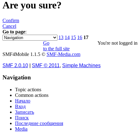
Are you sure?
Confirm
Cancel
Go to page
:
«
1
2
3
4
5
6
7
8
9
10
11
12
13
14
15
16
17
Go
You're not logged in
to the full site
SMF4Mobile 1.1.5 ©
SMF-Media.com
SMF 2.0.10
|
SMF © 2011
,
Simple Machines
Navigation
Topic actions
Common actions
Начало
Вход
Записать
Поиск
Последние сообщения
Media