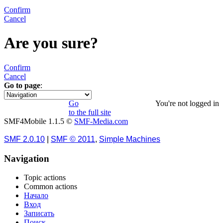
Confirm
Cancel
Are you sure?
Confirm
Cancel
Go to page
:
1
Go
You're not logged in
to the full site
SMF4Mobile 1.1.5 ©
SMF-Media.com
SMF 2.0.10
|
SMF © 2011
,
Simple Machines
Navigation
Topic actions
Common actions
Начало
Вход
Записать
Поиск