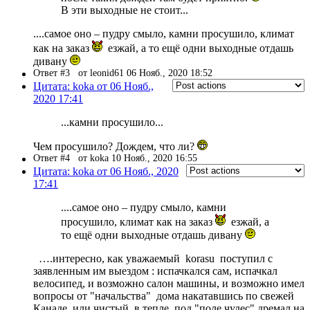
В эти выходные не стоит...
....самое оно – пудру смыло, камни просушило, климат
как на заказ
езжай, а то ещё одни выходные отдашь
дивану
Ответ #3
от leonid61 06 Нояб., 2020 18:52
Цитата: koka от 06 Нояб.,
2020 17:41
...камни просушило...
Чем просушило? Дождем, что ли?
Ответ #4
от koka 10 Нояб., 2020 16:55
Цитата: koka от 06 Нояб., 2020
17:41
....самое оно – пудру смыло, камни
просушило, климат как на заказ
езжай, а
то ещё одни выходные отдашь дивану
….интересно, как уважаемый korasu поступил с
заявленным им выездом : испачкался сам, испачкал
велосипед, и возможно салон машины, и возможно имел
вопросы от "начальства" дома накатавшись по свежей
Канаде, или чистый, в тепле, под "поле чудес" дремал на