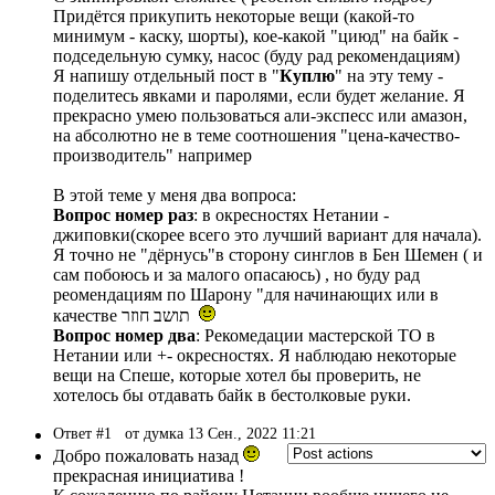
Придётся прикупить некоторые вещи (какой-то
минимум - каску, шорты), кое-какой "циюд" на байк -
подседельную сумку, насос (буду рад рекомендациям)
Я напишу отдельный пост в "
Куплю
" на эту тему -
поделитесь явками и паролями, если будет желание. Я
прекрасно умею пользоваться али-экспесс или амазон,
на абсолютно не в теме соотношения "цена-качество-
производитель" например
В этой теме у меня два вопроса:
Вопрос номер раз
: в окресностях Нетании -
джиповки(скорее всего это лучший вариант для начала).
Я точно не "дёрнусь"в сторону синглов в Бен Шемен ( и
сам побоюсь и за малого опасаюсь) , но буду рад
реомендациям по Шарону "для начинающих или в
качестве תושב חוזר
Вопрос номер два
: Рекомедации мастерской ТО в
Нетании или +- окресностях. Я наблюдаю некоторые
вещи на Спеше, которые хотел бы проверить, не
хотелось бы отдавать байк в бестолковые руки.
Ответ #1
от думка 13 Сен., 2022 11:21
Добро пожаловать назад
прекрасная инициатива !