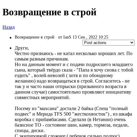
Возвращение в строй
Назад
Возвращение в строй
от IanS 13 Сен., 2022 10:25
Други,
Честно признаюсь - не катал несколько хороших лет. По
самым разным причинам.
Но на данным момент и с подачи подросшего младшего
сына, который твёрдо сказа - "Папа я хочу снова с тобой
ездить" , волей-неволей ( хотя и по обоюдному
желанию) надо возвращаться в строй. Согласитесь - не
так у и часто наши отпрыски (призывного возраста в
данном случае) самостоятельно проявляют инициативу
совместных мероприятий.
Посему из "махсана" достали 2 байка (Спеш "полный
подвес" и Мерида TFS 500 "жесткохвостик") , из шкафа
коробка с прибамбасами. Сделали (в Нетании) очень
базисное ТО - состояние шин, камер, тормоза, педали,
спицы, диски.
С экипировкой сложнее ( ребенок сильно подрос)