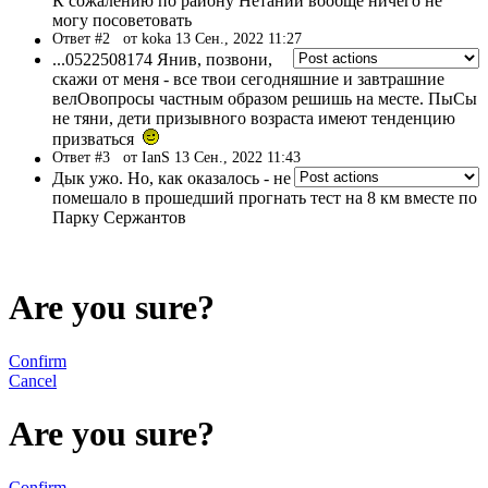
К сожалению по району Нетании вообще ничего не
могу посоветовать
Ответ #2
от koka 13 Сен., 2022 11:27
...0522508174 Янив, позвони,
скажи от меня - все твои сегодняшние и завтрашние
велОвопросы частным образом решишь на месте. ПыСы
не тяни, дети призывного возраста имеют тенденцию
призваться
Ответ #3
от IanS 13 Сен., 2022 11:43
Дык ужо. Но, как оказалось - не
помешало в прошедший прогнать тест на 8 км вместе по
Парку Сержантов
Are you sure?
Confirm
Cancel
Are you sure?
Confirm