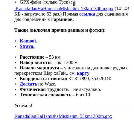
• GPX-файл (только Трек) :
KanadaIlanHaHamishaMishlatim_53km1300m.gpx
(141.43
КБ - загружено 53 раз.) Прямая
ссылка
для скачивания
для современных
Гарминов
.
Также (включая прочие данные и фотки):
•
Komoot.
•
Strava.
•
Расстояние
– 53 км.
•
Набор высоты
– ок. 1300 м.
•
Начало маршрута
– у посадок на джиповке рядом с
перекрестком Шар хаГай., см.
карту
.
•
Координаты стоянки:
31.817890, 35.026110.
•
Доехать
по Waze.
•
Физическая трудность
– не актуально.
•
Техническая сложность
– 6 из 10.
Успехов!
KanadaIlanHaHamishaMishlatim_53km1300m.gpx