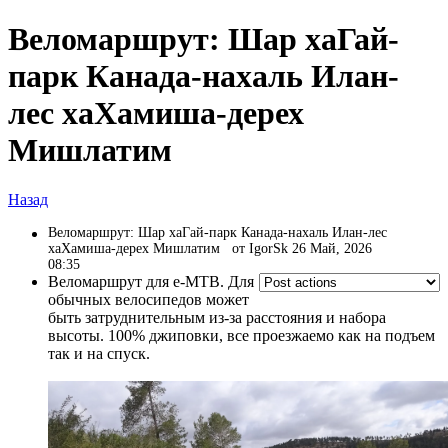
Веломаршрут: Шар хаГай-
парк Канада-нахаль Илан-
лес хаХамиша-дерех
Мишлатим
Назад
Веломаршрут: Шар хаГай-парк Канада-нахаль Илан-лес
хаХамиша-дерех Мишлатим
от IgorSk 26 Май, 2026
08:35
Веломаршрут для e-MTB. Для
обычных велосипедов может
быть затруднительным из-за расстояния и набора
высоты. 100% джиповки, все проезжаемо как на подъем
так и на спуск.