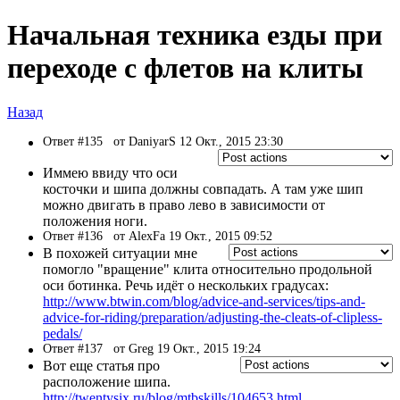
Начальная техника езды при
переходе с флетов на клиты
Назад
Ответ #135
от DaniyarS 12 Окт., 2015 23:30
Иммею ввиду что оси
косточки и шипа должны совпадать. А там уже шип
можно двигать в право лево в зависимости от
положения ноги.
Ответ #136
от AlexFa 19 Окт., 2015 09:52
В похожей ситуации мне
помогло "вращение" клита относительно продольной
оси ботинка. Речь идёт о нескольких градусах:
http://www.btwin.com/blog/advice-and-services/tips-and-
advice-for-riding/preparation/adjusting-the-cleats-of-clipless-
pedals/
Ответ #137
от Greg 19 Окт., 2015 19:24
Вот еще статья про
расположение шипа.
http://twentysix.ru/blog/mtbskills/104653.html