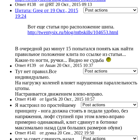
Ответ #138
от @RT 20 Окт., 2015 09:13
Цитата: Greg от 19 Окт., 2015
19:24
Вот еще статья про расположение шипа.
http://twentysix.ru/blog/mtbskills/104653.html
В очередной раз минут 15 попытался понять как найти
правильное положение клита по ссылке из статьи...
Какие-то ногти, ручки... Видно не судьба
Ответ #139
от Акын 20 Окт., 2015 10:37
Тут нет правил.Все
индивидуально.
На нагрузку коленей влияет нарушенная параллельность
цтопы.
Настраивается движением влево-вправо.
Ответ #140
от IgorSk 20 Окт., 2015 10:57
Я настроил по простейшему
принципу - нога должна стоять в педали удобно, без
напряжения, люфт ступней при этом влево-вправо
примерно одинаковый, клит сдвинут в ботинке
максимально назад (для больших размеров обуви)
Ответ #141
от думка 20 Сен., 2022 19:50
вот за совет сдвинуть назад