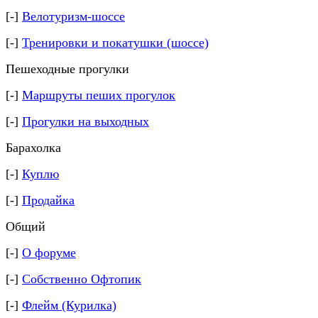
[-]
Велотуризм-шоссе
[-]
Тренировки и покатушки (шоссе)
Пешеходные прогулки
[-]
Маршруты пеших прогулок
[-]
Прогулки на выходных
Барахолка
[-]
Куплю
[-]
Продайка
Общий
[-]
О форуме
[-]
Собственно Офтопик
[-]
Флейм (Курилка)