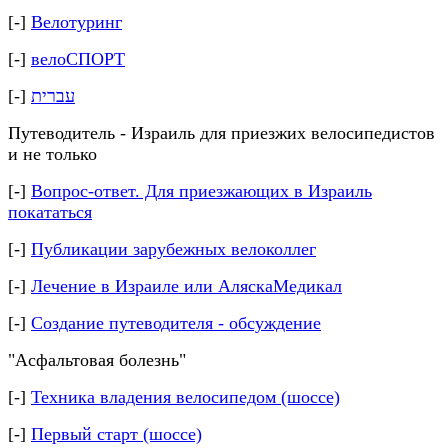
[-]
Велотуринг
[-]
велоСПОРТ
[-]
עברית
Путеводитель - Израиль для приезжих велосипедистов
и не только
[-]
Вопрос-ответ. Для приезжающих в Израиль
покататься
[-]
Публикации зарубежных велоколлег
[-]
Лечение в Израиле или АляскаМедикал
[-]
Создание путеводителя - обсуждение
"Асфальтовая болезнь"
[-]
Техника владения велосипедом (шоссе)
[-]
Первый старт (шоссе)