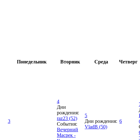
Понедельник
Вторник
Среда
Четверг
4
Дни
рождения:
5
raz23 (52)
3
Дни рождения:
6
События:
VladB (50)
Вечерний
Масрек -