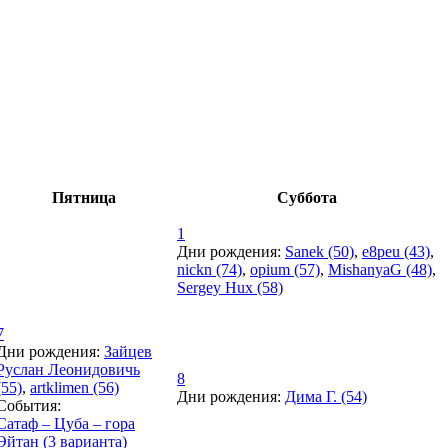
Пятница
Суббота
1
Дни рождения:
Sanek (50)
,
e8peu (43)
,
nickn (74)
,
opium (57)
,
MishanyaG (48)
,
Sergey Hux (58)
7
Дни рождения:
Зайцев
Руслан Леонидовичь
8
(55)
,
artklimen (56)
Дни рождения:
Дима Г. (54)
События:
Сатаф – Цуба – гора
Эйтан (3 варианта)