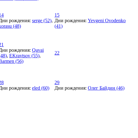
14
15
Дни рождения:
serge (52)
,
Дни рождения:
Yevgeni Ovodenko
korasu (48)
(41)
21
Дни рождения:
Qavai
22
(48)
,
EKravtsov (55)
,
Barmen (56)
28
29
Дни рождения:
eled (60)
Дни рождения:
Олег Байдин (46)