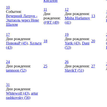
Кисалон
10
11
12
События:
Дни
Дни рождения:
Вечерний Латрун -
13
рождения:
Misha Harlamov
Эштаоль через Неве
@RT (49)
(41)
Шалом
17
19
Дни рождения:
Дни рождения:
18
20
ПивоваР (45)
,
Хельги
Yarik (43)
,
Dani
(43)
(53)
24
26
Дни рождения:
25
Дни рождения:
27
tamnoon (52)
SlavikT (51)
31
Дни рождения:
Whitewolf (43)
,
artur
rashkovsky (56)