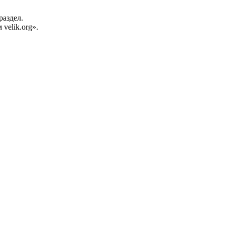
раздел.
velik.org».