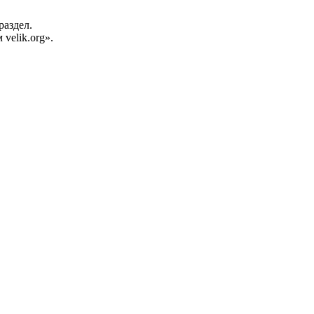
раздел.
velik.org».