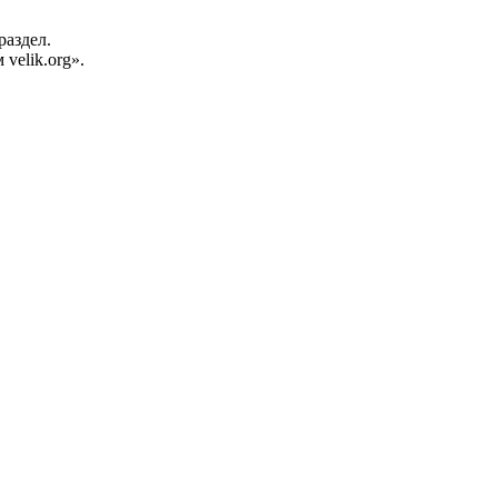
раздел.
velik.org».