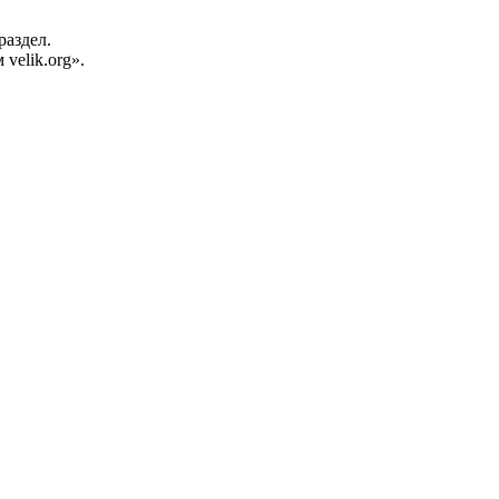
раздел.
velik.org».