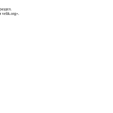
раздел.
velik.org».