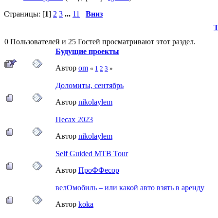
Страницы: [
1
]
2
3
...
11
Вниз
Т
0 Пользователей и 25 Гостей просматривают этот раздел.
Будущие проекты
Автор
om
«
1
2
3
»
Доломиты, сентябрь
Автор
nikolaylem
Песах 2023
Автор
nikolaylem
Self Guided MTB Tour
Автор
ПроФФесор
велОмобиль – или какой авто взять в аренду
Автор
koka