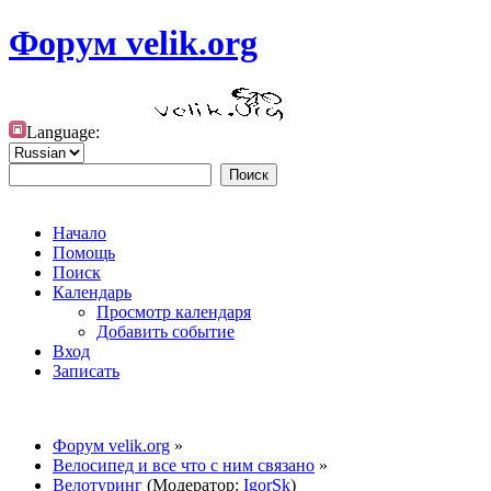
Форум velik.org
Language:
Начало
Помощь
Поиск
Календарь
Просмотр календаря
Добавить событие
Вход
Записать
Форум velik.org
»
Велосипед и все что с ним связано
»
Велотуринг
(Модератор:
IgorSk
)