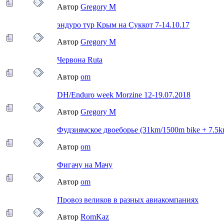
Автор
Gregory M
эндуро тур Крым на Суккот 7-14.10.17
Автор
Gregory M
Червона Ruta
Автор
om
DH/Enduro week Morzine 12-19.07.2018
Автор
Gregory M
Фудзиямское двоеборье (31km/1500m bike + 7.5k
Автор
om
Фигачу на Мачу
Автор
om
Провоз великов в разных авиакомпаниях
Автор
RomKaz