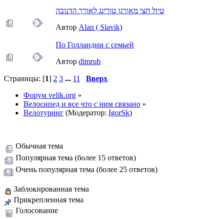
טיול חצי מאורגן טורינג לאורך הדנובה
Автор
Alan ( Slavik)
По Голландии с семьей
Автор
dimrub
Страницы: [
1
]
2
3
...
11
Вверх
Форум velik.org
»
Велосипед и все что с ним связано
»
Велотуринг
(Модератор:
IgorSk
)
Обычная тема
Популярная тема (более 15 ответов)
Очень популярная тема (более 25 ответов)
Заблокированная тема
Прикрепленная тема
Голосование