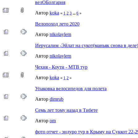
велОБолгария
Автор
koka
«
1
2
3
...
6
»
Велопоход лето 2020
Автор
nikolaylem
Иерусалим -Эйлат на сукот(маньяк снова в деле
Автор
nikolaylem
Чехия - Коути - МТВ тур
Автор
koka
«
1
2
»
Упаковка велосипедов для полета
Автор
dimrub
Семь лет тому назад в Тибете
Автор
om
фото отчет - эндуро тур в Крыму на Суккот 22-2