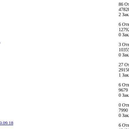
86 О
4782
2 За
6 От
1279
0 За
)
3 От
1035
0 За
27 О
2915
1 За
6 От
9679
0 За
0 От
7990
0 За
9.09.18
6 От