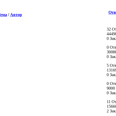
Отв
ема
/
Автор
32 О
4449
0 За
0 От
3008
0 За
5 От
1316
0 За
0 От
9000
0 За
11 О
1566
2 За