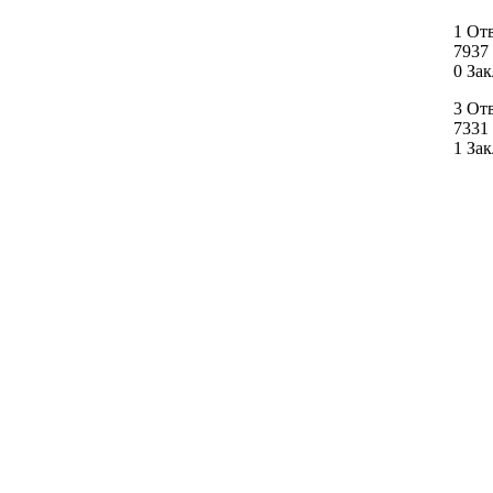
1 От
7937
0 За
3 От
7331
1 За