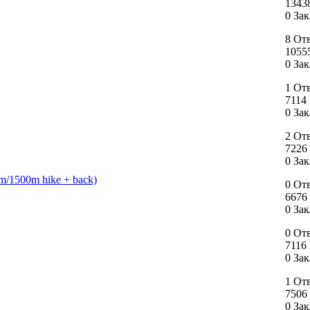
1343
0 За
8 От
1055
0 За
1 От
7114
0 За
2 От
7226
0 За
m/1500m hike + back)
0 От
6676
0 За
0 От
7116
0 За
1 От
7506
0 За