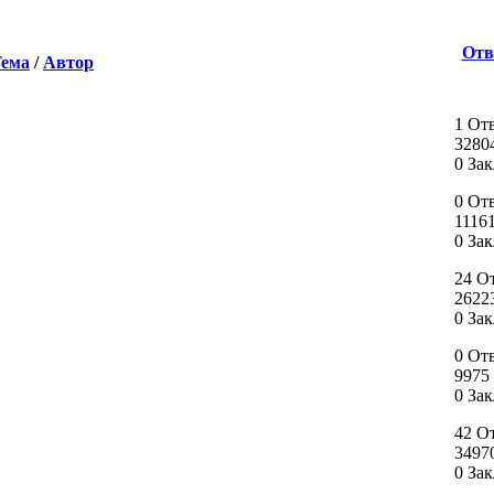
Отв
ема
/
Автор
1 От
3280
0 За
0 От
1116
0 За
24 О
2622
0 За
0 От
9975
0 За
42 О
3497
0 За