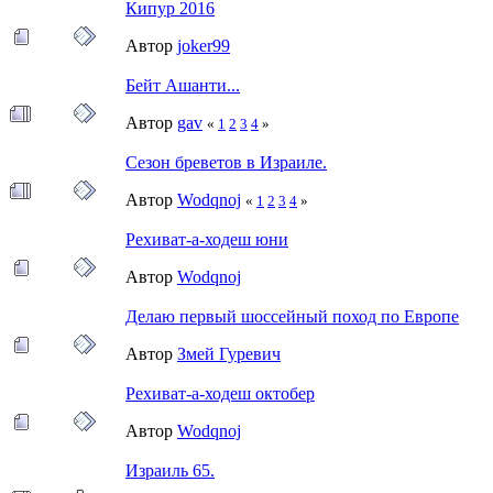
Кипур 2016
Автор
joker99
Бейт Ашанти...
Автор
gav
«
1
2
3
4
»
Сезон бреветов в Израиле.
Автор
Wodqnoj
«
1
2
3
4
»
Рехиват-а-ходеш юни
Автор
Wodqnoj
Делаю первый шоссейный поход по Европе
Автор
Змей Гуревич
Рехиват-а-ходеш октобер
Автор
Wodqnoj
Израиль 65.