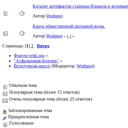
Каталог артефактов старины Израиля и велома
Автор
Wodqnoj
Карта общественной питьевой воды.
Автор
Wodqnoj
«
1
2
»
Страницы: [
1
]
2
Вверх
Форум velik.org
»
"Асфальтовая болезнь"
»
Велотуризм-шоссе
(Модератор:
Wodqnoj
)
Обычная тема
Популярная тема (более 15 ответов)
Очень популярная тема (более 25 ответов)
Заблокированная тема
Прикрепленная тема
Голосование