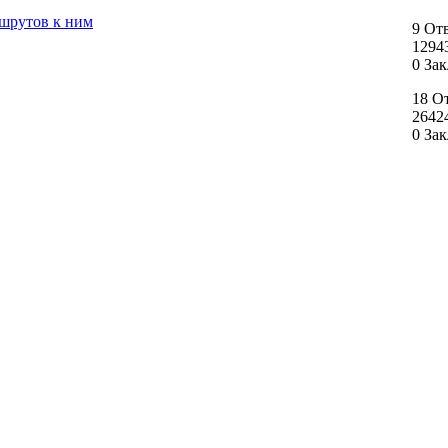
ршрутов к ним
9 От
1294
0 За
18 О
2642
0 За