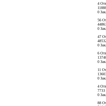
4 От
1188
0 За
56 О
4486
0 За
47 О
4853
0 За
6 От
1374
0 За
11 О
1360
0 За
4 От
7733
0 За
88 О