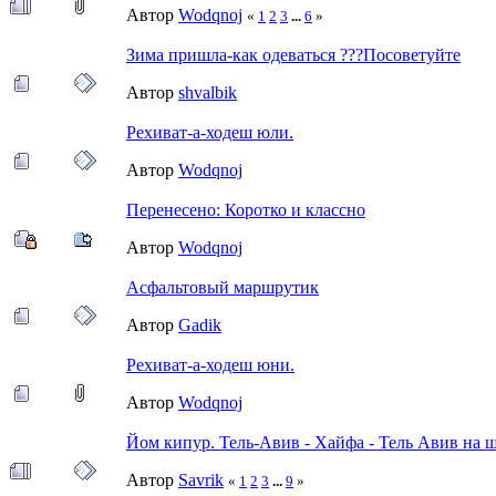
Автор
Wodqnoj
«
1
2
3
...
6
»
Зима пришла-как одеваться ???Посоветуйте
Автор
shvalbik
Рехиват-а-ходеш юли.
Автор
Wodqnoj
Перенесено: Коротко и классно
Автор
Wodqnoj
Асфальтовый маршрутик
Автор
Gadik
Рехиват-а-ходеш юни.
Автор
Wodqnoj
Йом кипур. Тель-Авив - Хайфа - Тель Авив на ш
Автор
Savrik
«
1
2
3
...
9
»