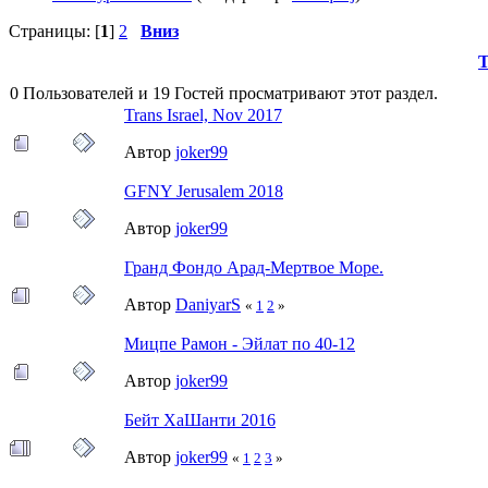
Страницы: [
1
]
2
Вниз
Т
0 Пользователей и 19 Гостей просматривают этот раздел.
Trans Israel, Nov 2017
Автор
joker99
GFNY Jerusalem 2018
Автор
joker99
Гранд Фондо Арад-Мертвое Море.
Автор
DaniyarS
«
1
2
»
Мицпе Рамон - Эйлат по 40-12
Автор
joker99
Бейт ХаШанти 2016
Автор
joker99
«
1
2
3
»