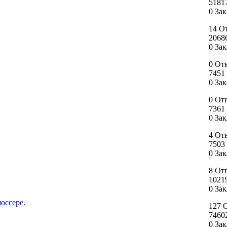
5181
0 За
14 О
2068
0 За
0 От
7451
0 За
0 От
7361
0 За
4 От
7503
0 За
8 От
1021
0 За
оссере.
127 
7460
0 За