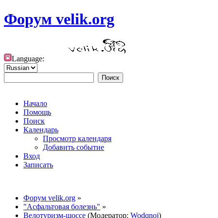
Форум velik.org
Language:
Начало
Помощь
Поиск
Календарь
Просмотр календаря
Добавить событие
Вход
Записать
Форум velik.org
»
"Асфальтовая болезнь"
»
Велотуризм-шоссе
(Модератор:
Wodqnoj
)