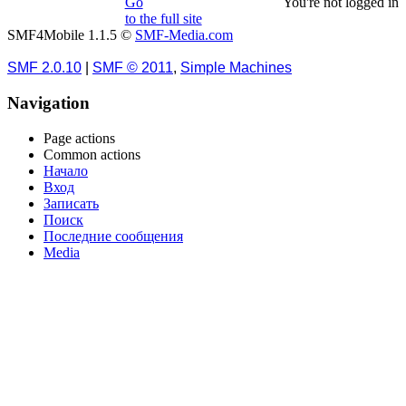
Go
You're not logged in
to the full site
SMF4Mobile 1.1.5 ©
SMF-Media.com
SMF 2.0.10
|
SMF © 2011
,
Simple Machines
Navigation
Page actions
Common actions
Начало
Вход
Записать
Поиск
Последние сообщения
Media