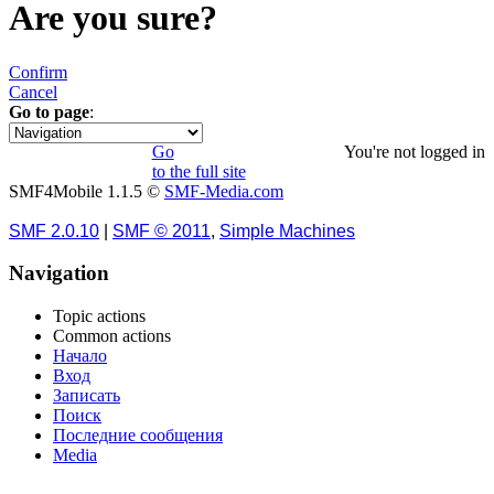
Are you sure?
Confirm
Cancel
Go to page
:
1
Go
You're not logged in
to the full site
SMF4Mobile 1.1.5 ©
SMF-Media.com
SMF 2.0.10
|
SMF © 2011
,
Simple Machines
Navigation
Topic actions
Common actions
Начало
Вход
Записать
Поиск
Последние сообщения
Media