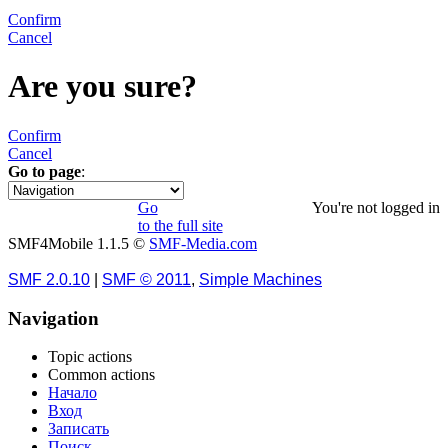
Confirm
Cancel
Are you sure?
Confirm
Cancel
Go to page
:
1
Go
You're not logged in
to the full site
SMF4Mobile 1.1.5 ©
SMF-Media.com
SMF 2.0.10
|
SMF © 2011
,
Simple Machines
Navigation
Topic actions
Common actions
Начало
Вход
Записать
Поиск