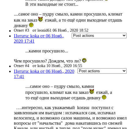
В эти выходные не стоит...
....самое оно – пудру смыло, камни просушило, климат
как на заказ
езжай, а то ещё одни выходные отдашь
дивану
Ответ #3
от leonid61 06 Нояб., 2020 18:52
Цитата: koka от 06 Нояб.,
2020 17:41
...камни просушило...
Чем просушило? Дождем, что ли?
Ответ #4
от koka 10 Нояб., 2020 16:55
Цитата: koka от 06 Нояб., 2020
17:41
....самое оно – пудру смыло, камни
просушило, климат как на заказ
езжай, а
то ещё одни выходные отдашь дивану
….интересно, как уважаемый korasu поступил с
заявленным им выездом : испачкался сам, испачкал
велосипед, и возможно салон машины, и возможно имел
вопросы от "начальства" дома накатавшись по свежей
Канаде, или чистый, в тепле, под "поле чудес" дремал на