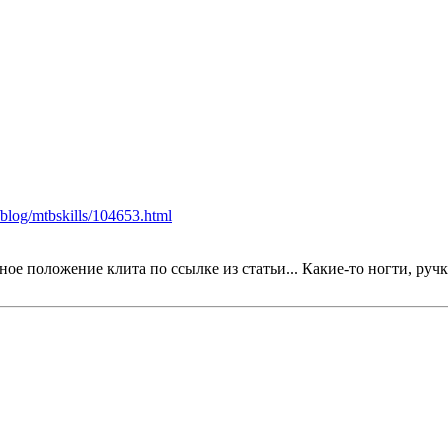
u/blog/mtbskills/104653.html
ое положение клита по ссылке из статьи... Какие-то ногти, руч