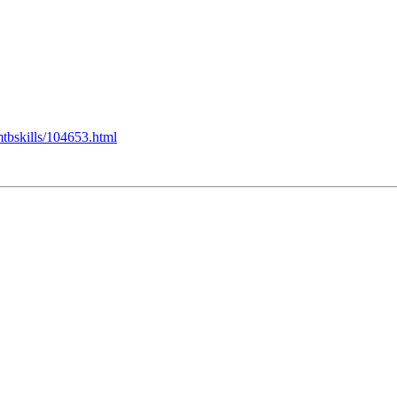
mtbskills/104653.html