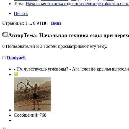
Тема:
Начальная техника езды при переходе с флетов на 
Печать
Страницы:
1
...
8
9
[
10
]
Вниз
Автор
Тема: Начальная техника езды при перех
0 Пользователей и 3 Гостей просматривают эту тему.
DaniyarS
- Ну, чувствуешь углеводы? - Ага, словно крылья выросли
Сообщений: 768