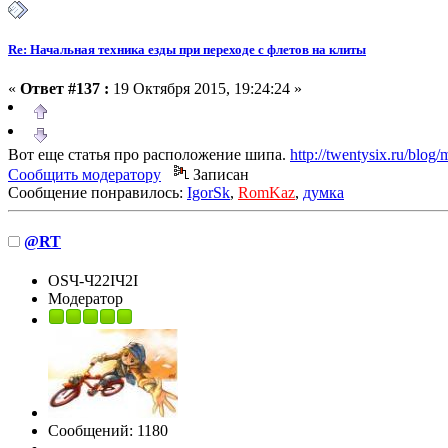
Re: Начальная техника езды при переходе с флетов на клиты
«
Ответ #137 :
19 Октября 2015, 19:24:24 »
Вот еще статья про расположение шипа.
http://twentysix.ru/blog/
Сообщить модератору
Записан
Сообщение понравилось:
IgorSk
,
RomKaz
,
думка
@RT
OSЧ-Ч22IЧ2I
Модератор
Сообщений: 1180