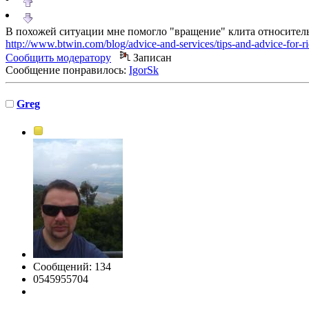
В похожей ситуации мне помогло "вращение" клита относительн
http://www.btwin.com/blog/advice-and-services/tips-and-advice-for-ridi
Сообщить модератору
Записан
Сообщение понравилось:
IgorSk
Greg
Сообщений: 134
0545955704