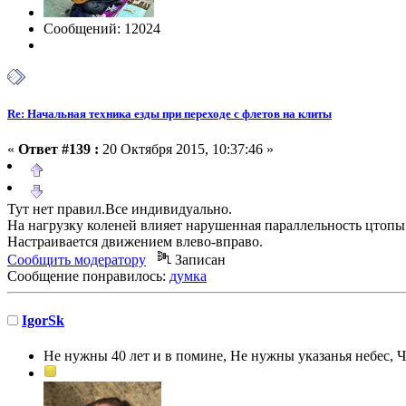
Сообщений: 12024
Re: Начальная техника езды при переходе с флетов на клиты
«
Ответ #139 :
20 Октября 2015, 10:37:46 »
Тут нет правил.Все индивидуально.
На нагрузку коленей влияет нарушенная параллельность цтопы
Настраивается движением влево-вправо.
Сообщить модератору
Записан
Сообщение понравилось:
думка
IgorSk
Не нужны 40 лет и в помине, Не нужны указанья небес, Чт