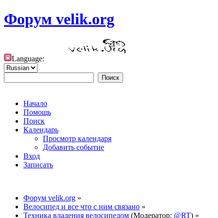
Форум velik.org
Language:
Начало
Помощь
Поиск
Календарь
Просмотр календаря
Добавить событие
Вход
Записать
Форум velik.org
»
Велосипед и все что с ним связано
»
Техника владения велосипедом
(Модератор:
@RT
) »