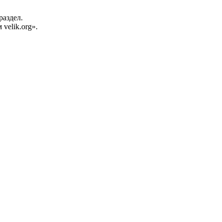
раздел.
velik.org».