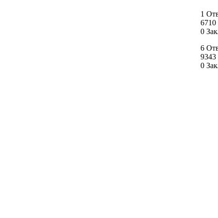
1 От
6710
0 За
6 От
9343
0 За