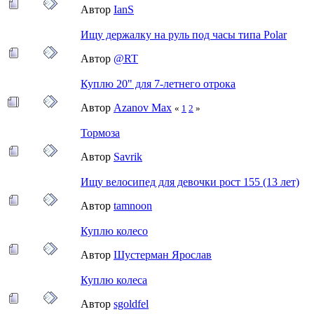
Автор
IanS
Ищу держалку на руль под часы типа Polar
Автор
@RT
Куплю 20" для 7-летнего отрока
Автор
Azanov Max
«
1
2
»
Тормоза
Автор
Savrik
Ищу велосипед для девочки рост 155 (13 лет)
Автор
tamnoon
Куплю колесо
Автор
Шустерман Ярослав
Куплю колеса
Автор
sgoldfel