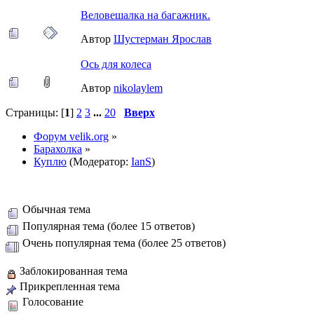
Веловешалка на багажник.
Автор
Шустерман Ярослав
Ось для колеса
Автор
nikolaylem
Страницы: [
1
]
2
3
...
20
Вверх
Форум velik.org
»
Барахолка
»
Куплю
(Модератор:
IanS
)
Обычная тема
Популярная тема (более 15 ответов)
Очень популярная тема (более 25 ответов)
Заблокированная тема
Прикрепленная тема
Голосование