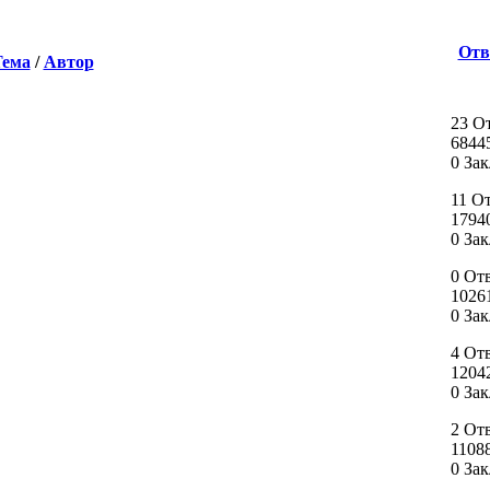
Отв
Тема
/
Автор
23 О
6844
0 За
11 О
1794
0 За
0 От
1026
0 За
4 От
1204
0 За
2 От
1108
0 За