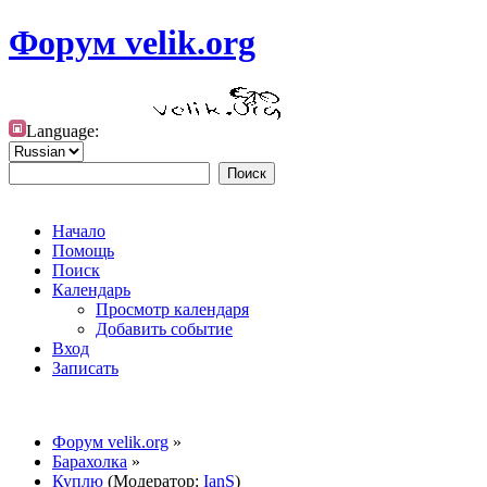
Форум velik.org
Language:
Начало
Помощь
Поиск
Календарь
Просмотр календаря
Добавить событие
Вход
Записать
Форум velik.org
»
Барахолка
»
Куплю
(Модератор:
IanS
)