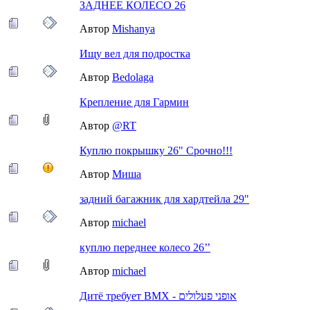
ЗАДНЕЕ КОЛЕСО 26
Автор
Mishanya
Ищу вел для подростка
Автор
Bedolaga
Крепление для Гармин
Автор
@RT
Куплю покрышку 26" Срочно!!!
Автор
Миша
задний багажник для хардтейла 29"
Автор
michael
куплю переднее колесо 26’’
Автор
michael
Дитё требует BMX - אופני פעלולים