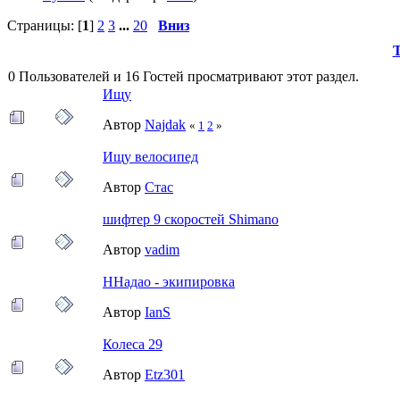
Страницы: [
1
]
2
3
...
20
Вниз
0 Пользователей и 16 Гостей просматривают этот раздел.
Ищу
Автор
Najdak
«
1
2
»
Ищу велосипед
Автор
Стас
шифтер 9 скоростей Shimano
Автор
vadim
ННадао - экипировка
Автор
IanS
Колеса 29
Автор
Etz301