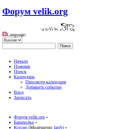
Форум velik.org
Language:
Начало
Помощь
Поиск
Календарь
Просмотр календаря
Добавить событие
Вход
Записать
Форум velik.org
»
Барахолка
»
Куплю
(Модератор:
IanS
) »