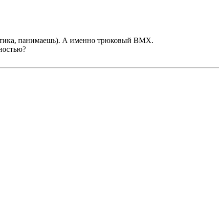
стика, панимаешь). А именно трюковый BMX.
ностью?