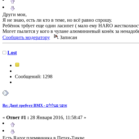
Други мои,
Я не знаю, есть ли кто в теме, но всё равно спрошу.
Ребёнок трбует еще один ласипет ( мало ему HARO жесткохво
Могет пылится у кого в чулане алюминиевый конёк за ненадоб
Сообщить модератору
Записан
Lost
Сообщений: 1298
Re: Дитё требует BMX - אופני פעלולים
«
Ответ #1 :
28 Января 2016, 11:58:47 »
Есть Razor племянника в Петах-Тикве.