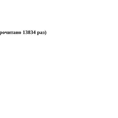
ё требует BMX - אופני פעלולים (Прочитано 13834 раз)