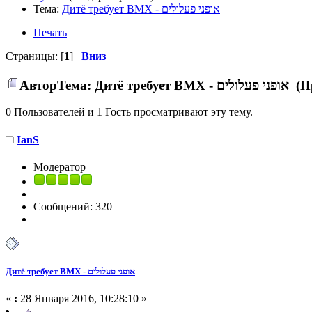
Тема:
Дитё требует BMX - אופני פעלולים
Печать
Страницы: [
1
]
Вниз
Автор
Тема: Дит
0 Пользователей и 1 Гость просматривают эту тему.
IanS
Модератор
Сообщений: 320
Дитё требует BMX - אופני פעלולים
«
:
28 Января 2016, 10:28:10 »