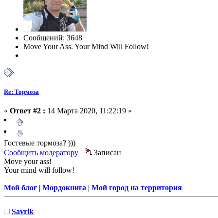
Сообщений: 3648
Move Your Ass. Your Mind Will Follow!
Re: Тормоза
«
Ответ #2 :
14 Марта 2020, 11:22:19 »
Гостевые тормоза? )))
Сообщить модератору
Записан
Move your ass!
Your mind will follow!
Мой блог
|
Мордокнига
|
Мой город на территория
Savrik