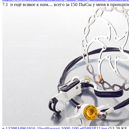
7.1 и ещё всякое к ним.... всего за 150 ПыСы у меня в принци
1329834961916-1liwtjljavyui-1000-100-e05883f[1].jpg
(53.29 КБ,