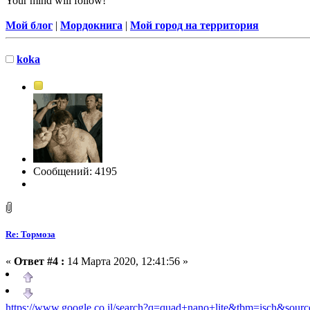
Your mind will follow!
Мой блог
|
Мордокнига
|
Мой город на территория
koka
Сообщений: 4195
Re: Тормоза
«
Ответ #4 :
14 Марта 2020, 12:41:56 »
https://www.google.co.il/search?q=quad+nano+lite&tbm=