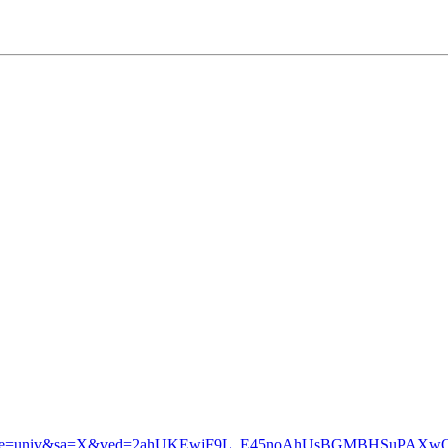
isch&source=univ&sa=X&ved=2ahUKEwjF9L_E45noAhUsBGMBHSu