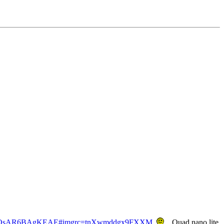
PAXwQsAR6BAgKEAE#imgrc=tnXwmddgx9FXXM
Quad nano lite