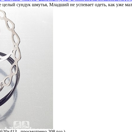
пе целый сундук шмутья, Младший не успевает одеть, как уже ма
 620x413 - просмотрено 208 раз.)