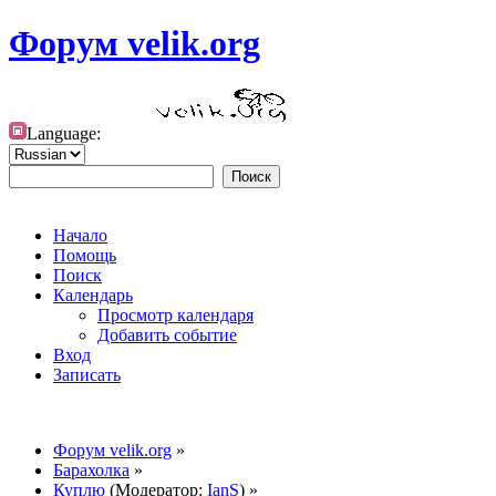
Форум velik.org
Language:
Начало
Помощь
Поиск
Календарь
Просмотр календаря
Добавить событие
Вход
Записать
Форум velik.org
»
Барахолка
»
Куплю
(Модератор:
IanS
) »