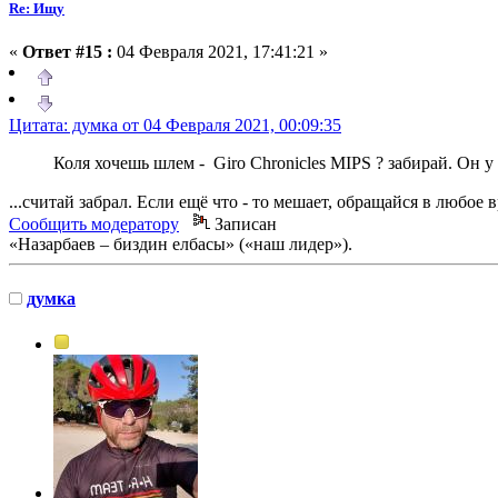
Re: Ищу
«
Ответ #15 :
04 Февраля 2021, 17:41:21 »
Цитата: думка от 04 Февраля 2021, 00:09:35
Коля хочешь шлем - Giro Chronicles MIPS ? забирай. Он у 
...считай забрал. Если ещё что - то мешает, обращайся в любое
Сообщить модератору
Записан
«Назарбаев – биздин елбасы» («наш лидер»).
думка