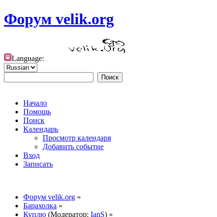
Форум velik.org
Language:
Начало
Помощь
Поиск
Календарь
Просмотр календаря
Добавить событие
Вход
Записать
Форум velik.org
»
Барахолка
»
Куплю
(Модератор:
IanS
) »