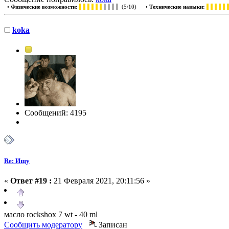
•
Физические возможности:
▌▌▌▌▌▌
▌▌▌▌
(5/10) •
Технические навыки:
▌▌▌▌▌
koka
Сообщений: 4195
Re: Ищу
«
Ответ #19 :
21 Февраля 2021, 20:11:56 »
масло rockshox 7 wt - 40 ml
Сообщить модератору
Записан