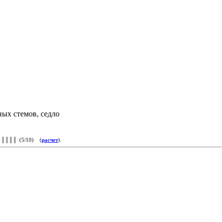
ных стемов, седло
▌
▌▌▌▌
(5/10) (
расчет
).