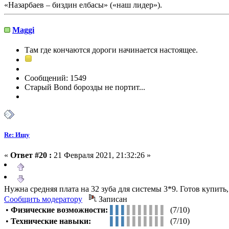
«Назарбаев – биздин елбасы» («наш лидер»).
Maggi
Там где кончаются дороги начинается настоящее.
Сообщений: 1549
Старый Bond борозды не портит...
Re: Ищу
«
Ответ #20 :
21 Февраля 2021, 21:32:26 »
Нужна средняя плата на 32 зуба для системы 3*9. Готов купить
Сообщить модератору
Записан
•
Физические возможности:
▌▌▌
▌▌▌▌▌▌▌
(7/10)
•
Технические навыки:
▌▌▌
▌▌▌▌▌▌▌
(7/10)