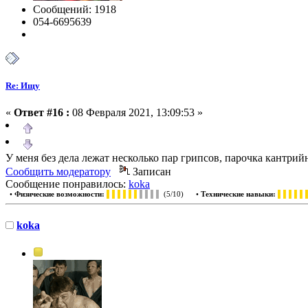
Сообщений: 1918
054-6695639
Re: Ищу
«
Ответ #16 :
08 Февраля 2021, 13:09:53 »
У меня без дела лежат несколько пар грипсов, парочка кантрий
Сообщить модератору
Записан
Сообщение понравилось:
koka
•
Физические возможности:
▌▌▌▌▌▌
▌▌▌▌
(5/10) •
Технические навыки:
▌▌▌▌▌
koka