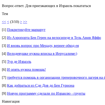
Вопрос-ответ. Для приезжающих в Израиль покататься
Тем
<<
<
(3/10)
>
>>
[1]
Покритикуйте маршрут
[2]
Из Аэропорта Бен Герен на велосипеде в Тель Авив Яффо
[3]
И вновь вопрос про Мецаду, вернее обход ея
[4]
Велодевушке нужна вписка в Иерусалиме:)
[5]
Тур де Израэль
[6]
И опять нужна помощь!
[7]
требуется помощь в организации тренеровочного лагеря на ф
[8]
Как добраться из Сде Дов до Бен Гуриона
[9]
Новую программу сделали по Израилю - грунты
Навигация