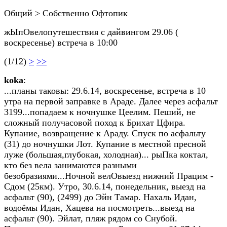
Общий > Собственно Офтопик
жЫпОвелопутешествия с дайвингом 29.06 (
воскресенье) встреча в 10:00
(1/12)
>
>>
koka
:
...планы таковы: 29.6.14, воскресенье, встреча в 10
утра на первой заправке в Араде. Далее через асфальт
3199...попадаем к ночнушке Цеелим. Пеший, не
сложный получасовой поход к Брихат Цфира.
Купание, возвращение к Араду. Спуск по асфальту
(31) до ночнушки Лот. Купание в местной пресной
луже (большая,глубокая, холодная)... рыПка коктал,
кто без вела занимаются разными
безобразиями...Ночной велОвыезд нижний Працим -
Сдом (25км). Утро, 30.6.14, понедельник, выезд на
асфальт (90), (2499) до Эйн Тамар. Нахаль Идан,
водоёмы Идан, Хацева на посмотреть...выезд на
асфальт (90). Эйлат, пляж рядом со Снубой.