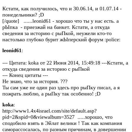
Кстати, как получилось, что и 30.06.14, и 01.07.14 -
понедельники? ;D
[/quote] ......leonid61 - хорошо что ты у нас есть. а
рЫпка - приезжай на банкет. Кстати, а откуда
сведения за историю с рыПкой, неужели кто-то
настолько глубоко бурит жЫперский форум :police:
leonid61
:
--- Цитата: koka от 22 Июня 2014, 15:49:18 ---Кстати, а
откуда сведения за историю с рыПкой
--- Конец цитаты ---
Не знаю, что за история. ???
Ты сам уже не один раз здесь про рыПку писал, а я
пожрать люблю, а рыПку так особенно! ;D
koka
:
http://www1.4x4israel.com/site/default.asp?
pid=2&spid=0&viewalbum=3527 .....хорошо, что
сподобило взять в Эйлат велики ! Так как компания
саморассосалась, по разным причинам, в довершении