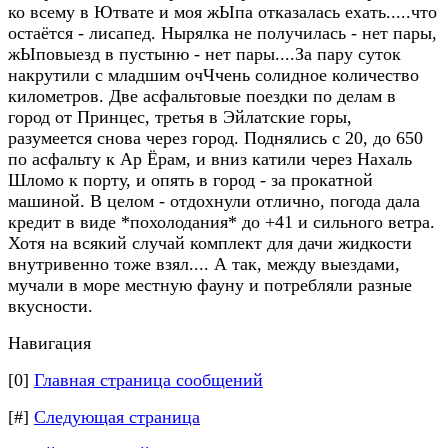
ко всему в Ютвате и моя жЫпа отказалась ехать.....что
остаётся - лисапед. Нырялка не получилась - нет пары,
жЫповыезд в пустыню - нет пары....За пару суток
накрутили с младшим очЧчень солидное количество
километров. Две асфальтовые поездки по делам в
город от Принцес, третья в Эйлатские горы,
разумеется снова через город. Поднялись с 20, до 650
по асфальту к Ар Ёрам, и вниз катили через Нахаль
Шломо к порту, и опять в город - за прокатной
машиной. В целом - отдохнули отлично, погода дала
кредит в виде *похолодания* до +41 и сильного ветра.
Хотя на всякий случай комплект для дачи жидкости
внутривенно тоже взял.... А так, между выездами,
мучали в море местную фауну и потребляли разные
вкусности.
Навигация
[0]
Главная страница сообщений
[#]
Следующая страница