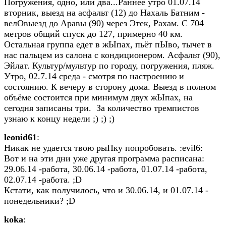
Погружения, одно, или два...Раннее утро 01.07.14
вторник, выезд на асфальт (12) до Нахаль Батним -
велОвыезд до Аравы (90) через Этек, Рахам. С 704
метров общий спуск до 127, примерно 40 км.
Остальная группа едет в жЫпах, пьёт пЫво, тычет в
нас пальцем из салона с кондиционером. Асфальт (90),
Эйлат. Культур/мультур по городу, погружения, пляж.
Утро, 02.7.14 среда - смотря по настроению и
состоянию. К вечеру в сторону дома. Выезд в полном
объёме состоится при минимум двух жЫпах, на
сегодня записаны три. За количество тремпистов
узнаю к концу недели ;) ;) ;)
leonid61
:
Никак не удается твою рыПку попробовать. :evil6:
Вот и на эти дни уже другая программа расписана:
29.06.14 -работа, 30.06.14 -работа, 01.07.14 -работа,
02.07.14 -работа. ;D
Кстати, как получилось, что и 30.06.14, и 01.07.14 -
понедельники? ;D
koka
: