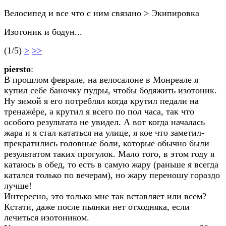
Велосипед и все что с ним связано > Экипировка
Изотоник и бодун...
(1/5)
>
>>
piersto
:
В прошлом феврале, на велосалоне в Монреале я
купил себе баночку пудры, чтобы бодяжить изотоник.
Ну зимой я его потреблял когда крутил педали на
тренажёре, а крутил я всего по пол часа, так что
особого результата не увидел. А вот когда началась
жара и я стал кататься на улице, я кое что заметил-
прекратились головные боли, которые обычно были
результатом таких прогулок. Мало того, в этом году я
катаюсь в обед, то есть в самую жару (раньше я всегда
катался только по вечерам), но жару переношу гораздо
лучше!
Интересно, это только мне так вставляет или всем?
Кстати, даже после пьянки нет отходняка, если
лечиться изотоником.