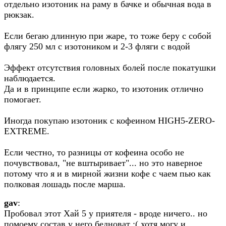
отдельно изотоник на раму в бачке и обычная вода в
рюкзак.
Если бегаю длинную при жаре, то тоже беру с собой
флягу 250 мл с изотоником и 2-3 фляги с водой
Эффект отсутствия головных болей после покатушки
наблюдается.
Да и в принципе если жарко, то изотоник отлично
помогает.
Иногда покупаю изотоник с кофеином HIGH5-ZERO-
EXTREME.
Если честно, то разницы от кофеина особо не
почувствовал, "не вштыривает"... но это наверное
потому что я и в мирной жизни кофе с чаем пью как
полковая лошадь после марша.
gav
:
Пробовал этот Хай 5 у приятеля - вроде ничего.. но
помоему состав у него бедноват :( хотя могу и