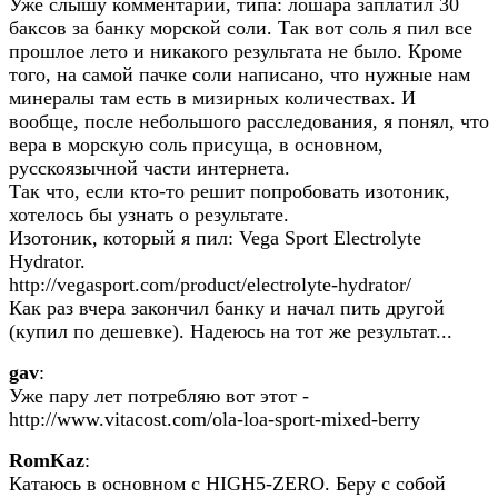
Уже слышу комментарии, типа: лошара заплатил 30
баксов за банку морской соли. Так вот соль я пил все
прошлое лето и никакого результата не было. Кроме
того, на самой пачке соли написано, что нужные нам
минералы там есть в мизирных количествах. И
вообще, после небольшого расследования, я понял, что
вера в морскую соль присуща, в основном,
русскоязычной части интернета.
Так что, если кто-то решит попробовать изотоник,
хотелось бы узнать о результате.
Изотоник, который я пил: Vega Sport Electrolyte
Hydrator.
http://vegasport.com/product/electrolyte-hydrator/
Как раз вчера закончил банку и начал пить другой
(купил по дешевке). Надеюсь на тот же результат...
gav
:
Уже пару лет потребляю вот этот -
http://www.vitacost.com/ola-loa-sport-mixed-berry
RomKaz
:
Катаюсь в основном с HIGH5-ZERO. Беру с собой