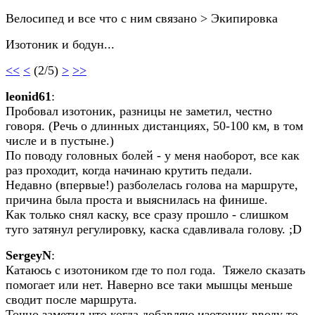
Велосипед и все что с ним связано > Экипировка
Изотоник и бодун...
<<
<
(2/5)
>
>>
leonid61
:
Пробовал изотоник, разницы не заметил, честно
говоря. (Речь о длинных дистанциях, 50-100 км, в том
числе и в пустыне.)
По поводу головных болей - у меня наоборот, все как
раз проходит, когда начинаю крутить педали.
Недавно (впервые!) разболелась голова на маршруте,
причина была проста и выяснилась на финише.
Как только снял каску, все сразу прошло - слишком
туго затянул регулировку, каска сдавливала голову. ;D
SergeyN
:
Катаюсь с изотоником где то пол года. Тяжело сказать
помогает или нет. Наверно все таки мышцы меньше
сводит после маршрута.
Точно заметил что когда добавляю изотоник вводу то