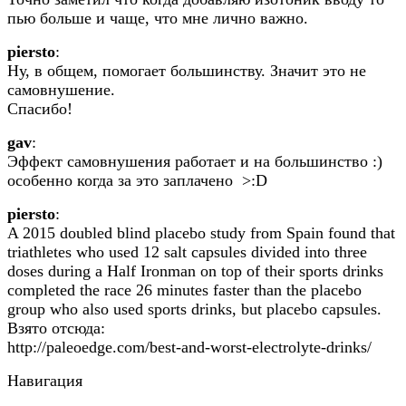
пью больше и чаще, что мне лично важно.
piersto
:
Ну, в общем, помогает большинству. Значит это не
самовнушение.
Спасибо!
gav
:
Эффект самовнушения работает и на большинство :)
особенно когда за это заплачено >:D
piersto
:
A 2015 doubled blind placebo study from Spain found that
triathletes who used 12 salt capsules divided into three
doses during a Half Ironman on top of their sports drinks
completed the race 26 minutes faster than the placebo
group who also used sports drinks, but placebo capsules.
Взято отсюда:
http://paleoedge.com/best-and-worst-electrolyte-drinks/
Навигация