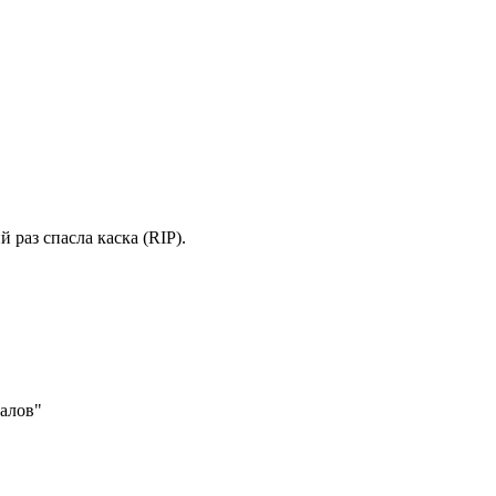
раз спасла каска (RIP).
алов"