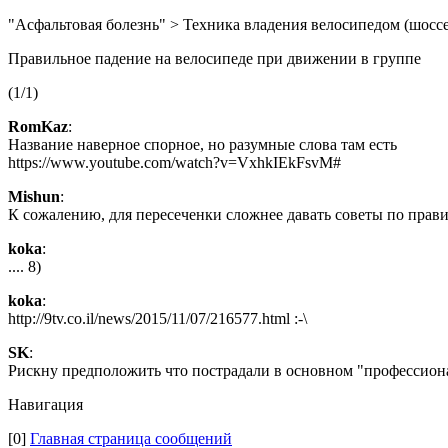
"Асфальтовая болезнь" > Техника владения велосипедом (шоссе
Правильное падение на велосипеде при движении в группе
(1/1)
RomKaz
:
Название наверное спорное, но разумные слова там есть
https://www.youtube.com/watch?v=VxhkIEkFsvM#
Mishun
:
К сожалению, для пересеченки сложнее давать советы по правил
koka
:
.... 8)
koka
:
http://9tv.co.il/news/2015/11/07/216577.html :-\
SK
:
Рискну предположить что пострадали в основном "профессион
Навигация
[0]
Главная страница сообщений