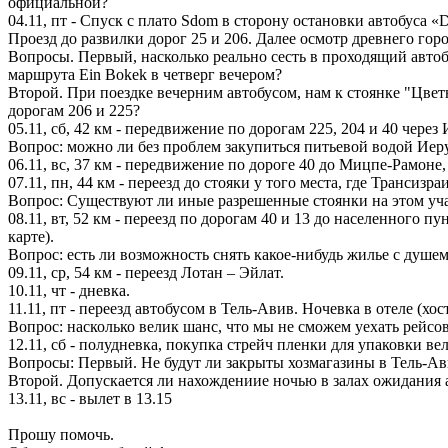
официальной?
04.11, пт - Спуск с плато Sdom в сторону остановки автобуса «
Проезд до развилки дорог 25 и 206. Далее осмотр древнего горо
Вопросы. Первый, насколько реально сесть в проходящий автоб
маршрута Ein Bokek в четверг вечером?
Второй. При поездке вечерним автобусом, нам к стоянке "Цвет
дорогам 206 и 225?
05.11, сб, 42 км - передвижение по дорогам 225, 204 и 40 чере
Вопрос: можно ли без проблем закупиться питьевой водой Иер
06.11, вс, 37 км - передвижение по дороге 40 до Мицпе-Рамоне
07.11, пн, 44 км - переезд до стояки у того места, где Трансизр
Вопрос: Существуют ли иные разрешенные стоянки на этом уча
08.11, вт, 52 км - переезд по дорогам 40 и 13 до населенного п
карте).
Вопрос: есть ли возможность снять какое-нибудь жилье с душем 
09.11, ср, 54 км - переезд Лотан – Эйлат.
10.11, чт - дневка.
11.11, пт - переезд автобусом в Тель-Авив. Ночевка в отеле (хост
Вопрос: насколько велик шанс, что мы не сможем уехать рейсо
12.11, сб - полудневка, покупка стрейч пленки для упаковки в
Вопросы: Первый. Не будут ли закрыты хозмагазины в Тель-Ав
Второй. Допускается ли нахождениие ночью в залах ожидания 
13.11, вс - вылет в 13.15
Прошу помочь.