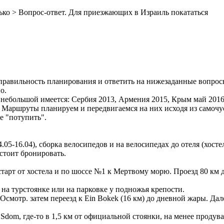
ько > Вопрос-ответ. Для приезжающих в Израиль покататься
авильность планирования и ответить на нижезаданные вопросы. 
о.
в небольшой имеется: Сербия 2013, Армения 2015, Крым май 2016
о. Маршруты планируем и передвигаемся на них исходя из самоч
е "потупить".
.05-16.04), сборка велосипедов и на велосипедах до отеля (хосте
дстоит бронировать.
) старт от хостела и по шоссе №1 к Мертвому морю. Проезд 80 км д
а на турстоянке или на парковке у подножья крепости.
и. Осмотр. затем переезд к Ein Bokek (16 км) до дневной жары. Да
Sdom, где-то в 1,5 км от официальной стоянки, на менее продува