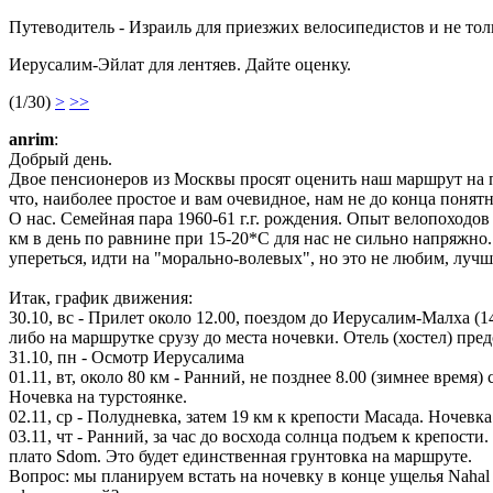
Путеводитель - Израиль для приезжих велосипедистов и не тол
Иерусалим-Эйлат для лентяев. Дайте оценку.
(1/30)
>
>>
anrim
:
Добрый день.
Двое пенсионеров из Москвы просят оценить наш маршрут на пр
что, наиболее простое и вам очевидное, нам не до конца понятн
О нас. Семейная пара 1960-61 г.г. рождения. Опыт велопоходо
км в день по равнине при 15-20*С для нас не сильно напряжн
упереться, идти на "морально-волевых", но это не любим, лучш
Итак, график движения:
30.10, вс - Прилет около 12.00, поездом до Иерусалим-Малха (14
либо на маршрутке срузу до места ночевки. Отель (хостел) пре
31.10, пн - Осмотр Иерусалима
01.11, вт, около 80 км - Ранний, не позднее 8.00 (зимнее время
Ночевка на турстоянке.
02.11, ср - Полудневка, затем 19 км к крепости Масада. Ночевк
03.11, чт - Ранний, за час до восхода солнца подъем к крепост
плато Sdom. Это будет единственная грунтовка на маршруте.
Вопрос: мы планируем встать на ночевку в конце ущелья Nahal 