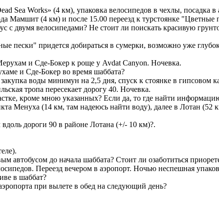
Dead Sea Works» (4 км), упаковка велосипедов в чехлы, посадка в 
да Мамшит (4 км) и после 15.00 переезд к турстоянке "Цветные п
ус с двумя велосипедами? Не стоит ли поискать красивую грунто
ные пески" придется добираться в сумерки, возможно уже глубо
з Иерухам и Сде-Бокер к роще у Avdat Canyon. Ночевка.
ухаме и Сде-Бокер во время шаббата?
, закупка воды минимун на 2,5 дня, спуск к стоянке в гипсовом к
аильская тропа пересекает дорогу 40. Ночевка.
стке, кроме мною указанных? Если да, то где найти информаци
ункта Менуха (14 км, там надеюсь найти воду), далее в Лотан (52
вдоль дороги 90 в районе Лотана (+/- 10 км)?.
еле).
вым автобусом до начала шаббата? Стоит ли озаботиться приоре
елосипедов. Переезд вечером в аэропорт. Ночью неспешная упако
иве в шаббат?
аэропорта при вылете в обед на следующий день?