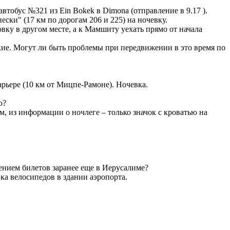
автобус №321 из Ein Bokek в Dimona (отправление в 9.17 ).
ески" (17 км по дорогам 206 и 225) на ночевку.
вку в другом месте, а к Мамшиту уехать прямо от начала
кие. Могут ли быть проблемы при передвижении в это время по
арьере (10 км от Мицпе-Рамоне). Ночевка.
ю?
 км, из информации о ночлеге – только значок с кроватью на
тением билетов заранее еще в Иерусалиме?
вка велосипедов в здании аэропорта.