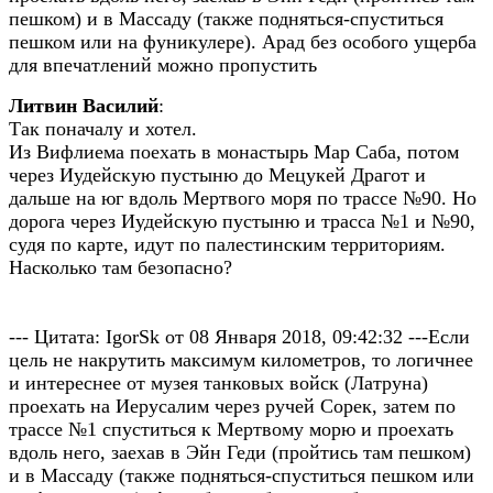
пешком) и в Массаду (также подняться-спуститься
пешком или на фуникулере). Арад без особого ущерба
для впечатлений можно пропустить
Литвин Василий
:
Так поначалу и хотел.
Из Вифлиема поехать в монастырь Мар Саба, потом
через Иудейскую пустыню до Мецукей Драгот и
дальше на юг вдоль Мертвого моря по трассе №90. Но
дорога через Иудейскую пустыню и трасса №1 и №90,
судя по карте, идут по палестинским территориям.
Насколько там безопасно?
--- Цитата: IgorSk от 08 Января 2018, 09:42:32 ---Если
цель не накрутить максимум километров, то логичнее
и интереснее от музея танковых войск (Латруна)
проехать на Иерусалим через ручей Сорек, затем по
трассе №1 спуститься к Мертвому морю и проехать
вдоль него, заехав в Эйн Геди (пройтись там пешком)
и в Массаду (также подняться-спуститься пешком или