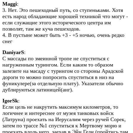
Maggi
:
3. Нет. Это пешеходный путь, со ступеньками. Хотя
есть народ обладающие хорошей техникой что могут -
если служащие этого исторического центра им
позволят, там же куча пешеходов.
4. В пустыне может быть +3 - +5 ночью, очень редко
снег
DaniyarS
:
С массады по змеинной тропе не спуститься с
нагруженным турингом. Если каким то образом
залезите на масаду с турингом со стороны Арадской
дороги то можно попросить спуститься в низ на
фуникулере(за отдельную плату). Указатели обычно
дублируються латиницей(анг).
IgorSk
:
Если цель не накрутить максимум километров, то
логичнее и интереснее от музея танковых войск
(Латруна) проехать на Иерусалим через ручей Сорек,
затем по трассе №1 спуститься к Мертвому морю и
проехать вдоль него, заехав в Эйн Геди (пройтись там