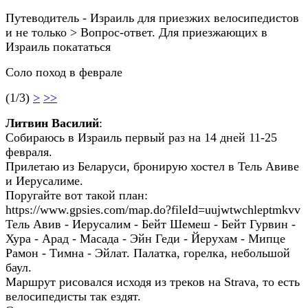
Путеводитель - Израиль для приезжих велосипедистов
и не только > Вопрос-ответ. Для приезжающих в
Израиль покататься
Соло поход в феврале
(1/3)
>
>>
Литвин Василий
:
Собираюсь в Израиль первый раз на 14 дней 11-25
февраля.
Прилетаю из Беларуси, бронирую хостел в Тель Авиве
и Иерусалиме.
Поругайте вот такой план:
https://www.gpsies.com/map.do?fileId=uujwtwchleptmkvv
Тель Авив - Иерусалим - Бейт Шемеш - Бейт Гурвин -
Хура - Арад - Масада - Эйн Геди - Йерухам - Мипце
Рамон - Тимна - Эйлат. Палатка, горелка, небольшой
баул.
Маршрут рисовался исходя из треков на Strava, то есть
велосипедисты так ездят.