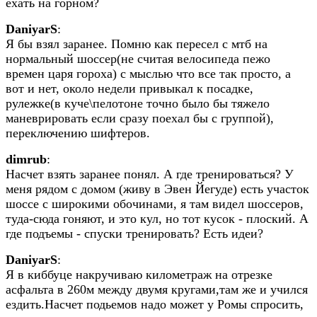
ехать на горном?
DaniyarS
:
Я бы взял заранее. Помню как пересел с мтб на
нормальный шоссер(не считая велосипеда пежо
времен царя гороха) с мыслью что все так просто, а
вот и нет, около недели привыкал к посадке,
рулежке(в куче\пелотоне точно было бы тяжело
маневрировать если сразу поехал бы с группой),
переключению шифтеров.
dimrub
:
Насчет взять заранее понял. А где тренироваться? У
меня рядом с домом (живу в Эвен Йегуде) есть участок
шоссе с широкими обочинами, я там видел шоссеров,
туда-сюда гоняют, и это кул, но тот кусок - плоский. А
где подъемы - спуски тренировать? Есть идеи?
DaniyarS
:
Я в киббуце накручиваю километраж на отрезке
асфальта в 260м между двумя кругами,там же и учился
ездить.Насчет подьемов надо может у Ромы спросить,