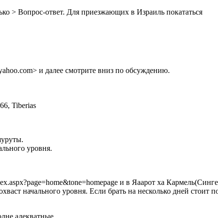
ько > Вопрос-ответ. Для приезжающих в Израиль покататься
hoo.com> и далее смотрите вниз по обсуждению.
6, Tiberias
шуруты.
ального уровня.
dex.aspx?page=home&tone=homepage и в Яаарот ха Кармель(СингелТр
хваст начального уровня. Если брать на несколько дней стоит п
полне адекватные