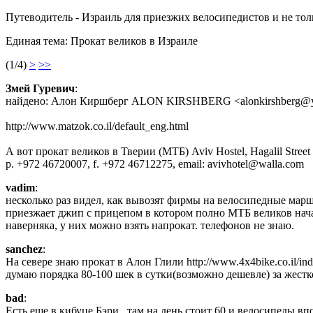
Путеводитель - Израиль для приезжих велосипедистов и не тол
Единая тема: Прокат великов в Израиле
(1/4)
>
>>
Змей Гуревич
:
найдено: Алон Киршберг ALON KIRSHBERG <alonkirshberg@ya
http://www.matzok.co.il/default_eng.html
А вот прокат великов в Тверии (МТБ) Aviv Hostel, Hagalil Street 6
p. +972 46720007, f. +972 46712275, email: avivhotel@walla.com
vadim
:
несколько раз видел, как вывозят фирмы на велосипедные мар
приезжает джип с прицепом в котором полно МТБ великов нач
наверняка, у них можно взять напрокат. телефонов не знаю.
sanchez
:
На севере знаю прокат в Алон Глили http://www.4x4bike.co.il/in
думаю порядка 80-100 шек в сутки(возможно дешевле) за жестко
bad
:
Есть еще в кибуце Бэри , там на день стоит 60 и велосипеды в